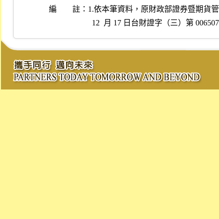
編 註：
1.依本筆資料，原財政部證券暨期貨管理
  12  月 17 日台財證字（三）第 006