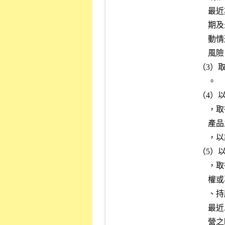
          最近期及最近三個會計年度（若屬申請創新板上市者，為最近

          期及最近二個會計年度）研發部門人員之人數、平均年資、流

          動情形及離職率等資料，評估研發人員離職對發行公司之營運

          風險。

     （3）取得重要技術合作契約，就其內容評估對發行公司之營運風險

          。

     （4）以科技事業、文化創意事業申請股票上市或申請創新板上市者

          ，取得現在主要產品之競爭優勢、生命週期、持續發展性暨新

          產品之研究開發計畫，以及生產開發技術之層次、來源等資料

          ，以評估市場定位、需求及研究發展之內部控制暨保全措施。

     （5）以科技事業、文化創意事業申請股票上市或申請創新板上市者

          ，取得參與經營決策之董事、持股百分之五以上股東，以專利

          權或專門技術出資之股東及掌握生產技術開發經理人等之資歷

          、持股比例、最近三個會計年度（若屬申請創新板上市者，為

          最近二個會計年度）及申請年度內股權移轉變化暨實際投入經

          營之時間與情形等，以評估該等人員未來若未能繼續參與經營
