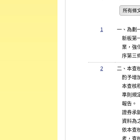
所有條
1
一、為劃
    新板第一上市公司申請改列為上市公司、第一上市公司案件之評估作

    業，強化上市前之輔導功能，乃依據本公司審查有價證券上市作業程

    
2
二、本查
    酌予增加評估查核程序，以落實證券承銷商之輔導功能。

    本查核程序所稱之財務報告係依主管機關訂頒之各業別財務報告編製

    準則規定編製之合併財務報告，發行公司若無子公司，則為個別財務

    報告。

    證券承銷商評估外國發行公司申請股票第一上市案件，應以合併財務

    資料為之。

    依本查核程序所蒐集之有關單據資料，應依序編號及交互索引以利查

    考，查核完畢後應將所有資料及有關附件彙總成冊，編立檔案作為工
