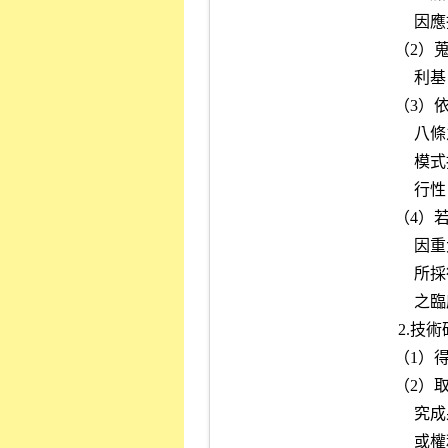
          因應措施，以評估其因應景氣變動之能力。

     （2）蒐集主要競爭對手之市場佔有率資料，以評估發行公司之競爭

          利基。

     （3）依「有價證券上市審查準則」第四條第二項或第三項或第二十

          八條之一第五項或第六項申請股票上市者，評估發行公司營運

          模式揭露之允當性、營運風險之因應能力及未來發展計畫之可

          行性。

     （4）若屬申請創新板上市者，評估發行公司創新特點及營運模式，

          因重大技術、產品、政策、經營模式變化等可能導致之風險暨

          所採行之因應措施。屬生技醫療業者，應就發行公司核心產品

          之臨床試驗進度加以評估。

      2.技術研發及專利權：

     （1）得取得技術專家之評估意見佐證。

     （2）取得發行公司研究發展部門之沿革、組織、人員、學經歷、研

          究成果及未來計畫等資料，以了解主要技術來源、技術報酬金

          或權利金支付方式及金額，暨研發工作未來發展方向，並分析
