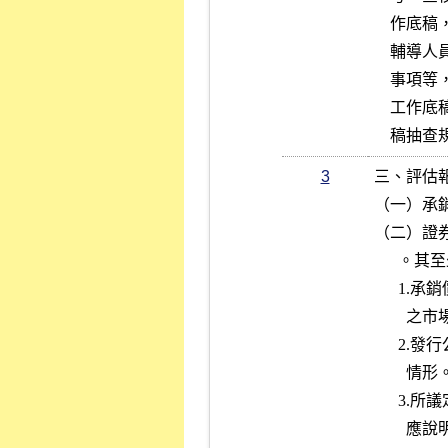
    作底稿，其作成準用審計準則 230  號「查核書面紀錄」。

    輔導人員於輔導期間與被輔導公司主管晤談之名單、晤談內容及建議

    事項等，應於輔導工作底稿中敘明。

    工作底稿為證券承銷商撰寫評估報告之依據，本公司將依有關工作底

    稿
3
三、評估報
（一）承銷
（二）證
      。其至少應說明之內容如下：

      1.承銷價格訂定所採用的方法、原則或計算方式及與適用國際慣用

        之市場法、成本法及收益法之比較。

      2.發行公司與已上市櫃同業之財務狀況、獲利情形及本益比之比較

        情形。

      3.所議定之承銷價若參考財務專家意見或鑑價機構之鑑價報告者，

        應說明該專家意見或鑑價報告內容及結論。
