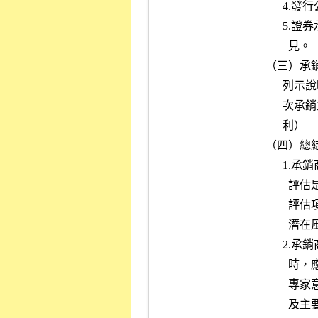
      4.發行公司於興櫃市場掛牌之最近一個月平均股價及成交量資料。

      5.證券承銷商就其與發行公司所共同議定承銷價格合理性之評估意

        見。

（三）承銷
      列示說明本次承銷相關風險（如股價變化過鉅、穩定價格策略、此

      次承銷之相關費用及承銷手續費率、新股承銷導致股本膨脹稀釋獲

      利）

（四）總結
      1.承銷商依據本身評估結果及專家意見後（專家意見承銷商應自行

        評估是否能作為對發行公司整體風險之評估依據，必要時應加強

        評估項目），總結評估說明該發行公司之營運風險、財務風險及

        潛在風險等風險事項，作為投資人投資之風險預告。

      2.承銷商總結評估外國發行公司申請股票第一上市案件之風險事項

        時，應實地瞭解外國發行公司或其從屬公司之營運情況，或洽請

        專家意見，或蒐集分析有關資料，以瞭解外國發行公司註冊地國

        及主要營運地國之總體經濟、政經環境變動、外匯管制、租稅及
