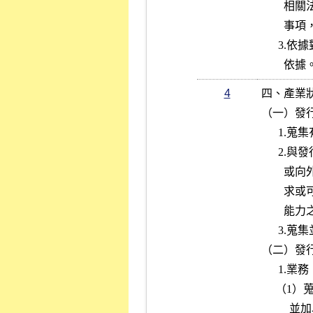
        相關法令，暨是否承認我國法院民事確定判決效力之情形等風險

        事項，並評估其所採行因應措施之適當性。

      3.依據對發行公司整體評估之結果，作為是否推薦發行公司上市之

        依
4
四、產業狀
（一）發
      1.蒐集有關產業報導資料，以了解發行公司所屬產業之現況。

      2.與發行公司經營主管晤談並依據發行公司之內部財務、業務資料

        或向外部蒐集產業報導相關資料，以了解該行業之特有循環性需

        求或可替代性產品及其影響，並分析影響發行公司所屬行業獲利

        能力之主要因素及發行公司在各影響因素中所擁有之利基。

      3.蒐集並分析發行公司所屬行業上、中、下游之產業相關資料。

（二）發行
      1.業務：

     （1）蒐集國內外產業報導資料，以了解市場可能之供應變化情形，

          並加以分析影響發行公司未來發展之有利與不利因素及其相關
