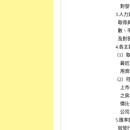
          對發行公司之營運風險。

      3.人力資源分析：

        取得員工總人數、離職人員、資遣或退休人數、直接或間接人工

        數、平均年齡及平均服務年資等資料，以評估離職率之變化情形

        及對發行公司營運之風險。

      4.各主要產品之成本分析：

     （1）取得最近期及最近三個會計年度（若屬申請創新板上市者，為

          最近期及最近二個會計年度）主要產品之原料、人工及製造費

          用資料，並分析各成本要素比率變化對發行公司營運之風險。

     （2）符合「有價證券上市審查準則」第十六條規定之公司申請股票

          上市者，取得當（鄰）地行情報導、同業資料及政府機關提供

          之房地價格比例（如評定現值及公告現值比例或房屋造價及地

          價比例等），以評估合建分售、合建分屋或合建分成者，發行

          公司與地主之分配比率是否合理。

      5.匯率變動情形：

        就發行公司最近期及最近三個會計年度（若屬申請創新板上市者
