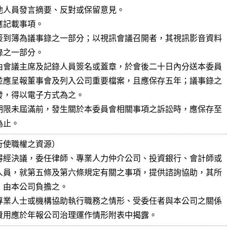
記載事項。

簽到簿為議事錄之一部分；以視訊會議召開者，其視訊影音資料

之一部分。

由會議主席及記錄人員簽名或蓋章，於會後二十日內分送本委員

並應呈報董事會及列入公司重要檔案，且應保存五年；議事錄之

發，得以電子方式為之。

期限未屆滿前，發生關於本委員會相關事項之訴訟時，應保存至

為止。
使職權之資源）

得經決議，委任律師、專業人力仲介公司、投資銀行、會計師或

人員，就第五條及第六條規定有關之事項，提供諮詢協助，其所

，由本公司負擔之。

專業人士或機構協助執行職務之情形、受委任者與本公司之關係

費用應於年報公司治理運作情形附表中揭露。