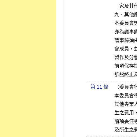
    家及其他人員發言摘要、反對或保留意見。

九、其他應
本委員會
亦為議事錄
議事錄須
會成員，
製作及分
前項保存
訴訟終止
第 11 條
（委員會行
本委員會
其他專業
生之費用
前項委任
及所生之