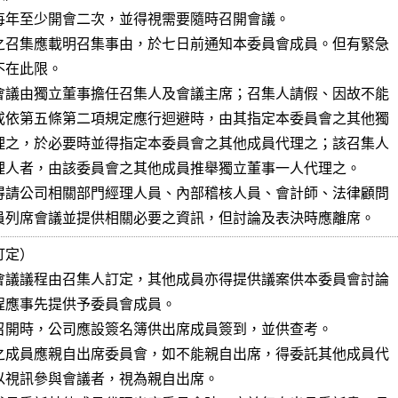
每年至少開會二次，並得視需要隨時召開會議。

之召集應載明召集事由，於七日前通知本委員會成員。但有緊急

在此限。

會議由獨立董事擔任召集人及會議主席；召集人請假、因故不能

或依第五條第二項規定應行迴避時，由其指定本委員會之其他獨

理之，於必要時並得指定本委員會之其他成員代理之；該召集人

理人者，由該委員會之其他成員推舉獨立董事一人代理之。

得請公司相關部門經理人員、內部稽核人員、會計師、法律顧問

員列席會議並提供相關必要之資訊，但討論及表決時應離席。
定）

會議議程由召集人訂定，其他成員亦得提供議案供本委員會討論

程應事先提供予委員會成員。

召開時，公司應設簽名簿供出席成員簽到，並供查考。

之成員應親自出席委員會，如不能親自出席，得委託其他成員代

以視訊參與會議者，視為親自出席。
