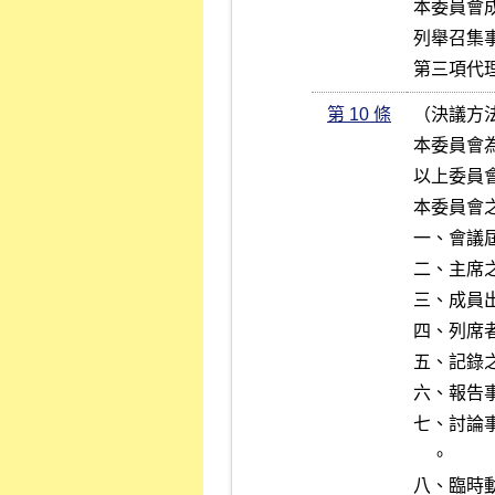
本委員會
列舉召集事
第三項代
第 10 條
（決議方法
本委員會
以上委員
本委員會
一、會議屆
二、主席之
三、成員
四、列席者
五、記錄之
六、報告事
七、討論
    。

八、臨時