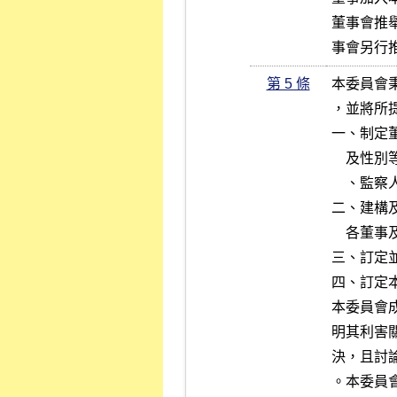
董事會推
事會另行
第 5 條
本委員會
，並將所
一、制定
    及性別等多元化背景暨獨立性之標準，並據以覓尋、審核及提名董事

    、監察人及高階經理人候選人。

二、建構
    各董事及高階經理人之績效評估，並評估獨立董事之獨立性。

三、訂定
四、訂定
本委員會
明其利害
決，且討
。本委員