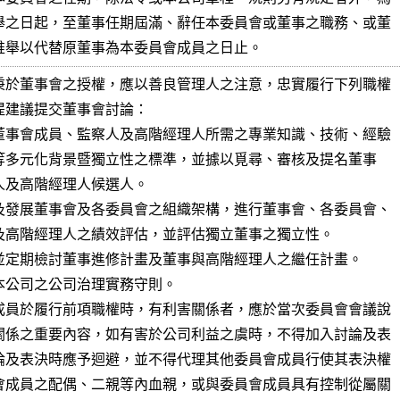
舉之日起，至董事任期屆滿、辭任本委員會或董事之職務、或董

推舉以代替原董事為本委員會成員之日止。
秉於董事會之授權，應以善良管理人之注意，忠實履行下列職權

提建議提交董事會討論：

董事會成員、監察人及高階經理人所需之專業知識、技術、經驗

及發展董事會及各委員會之組織架構，進行董事會、各委員會、

並定期檢討董事進修計畫及董事與高階經理人之繼任計畫。

本公司之公司治理實務守則。

成員於履行前項職權時，有利害關係者，應於當次委員會會議說

關係之重要內容，如有害於公司利益之虞時，不得加入討論及表

論及表決時應予迴避，並不得代理其他委員會成員行使其表決權

會成員之配偶、二親等內血親，或與委員會成員具有控制從屬關
