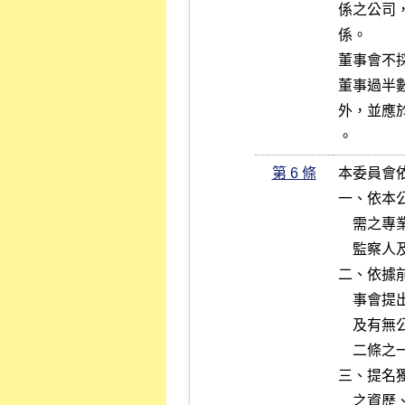
係之公司
係。

董事會不
董事過半
外，並應
。
第 6 條
本委員會
一、依本
    需之專業知識、技術及經驗暨性別及獨立性，訂定並定期檢討董事、

    監察人及高階經理人之人數及應符合之條件。

二、依據
    事會提出董事及監察人候選人名單，並審慎評估被提名人之資格條件

    及有無公司法第三十條所列各款情事等事項，並依公司法第一百九十

    二條之一規定辦理。

三、提名
    之資歷、專業、誠信及兼任其他公司董事、監察人、委員會成員或主
