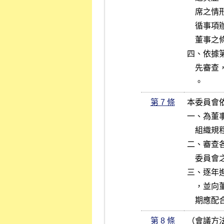
    席之情形暨是否符合證券交易法、公開發行公司獨立董事設置及應遵

    循事項辦法暨臺灣證券交易所或中華民國證券櫃檯買賣中心所定獨立

    董事之條件，務以能契合股東長遠利益為主要考量。

四、依據
    先審查，並將審查結果暨高階經理人建議參考名單，提經董事會議定

    。
第 7 條
本委員會
一、為董
    組織規程。每年並應至少複核一次，暨適時向董事會提出修正建議。

二、審查
    委員會之新成員及召集人人選。

三、逐年
    ，並向董事會建議是否需要進行替換。各委員會召集人及其成員之任

    
第 8 條
（會議方法