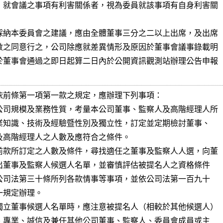
，就會議之事項有利害關係者，視為委員就該事項有自身利害關

採納本委員會之建議，應由全體董事三分之二以上出席，及出席

數之同意行之，公司除應就差異情形及原因於董事會議事錄載明

於董事會通過之即日起算二日內於公開資訊觀測站辦理公告申報

依前條第一項第一款之規定，應辦理下列事項：

公司規模及業務性質，考量本公司董事、監察人及高階經理人所

前款所訂定之人數及條件，尋找適任之董事及監察人人選，向董

獨立董事候選人名單時，應注意被提名人（相較於其他候選人）
