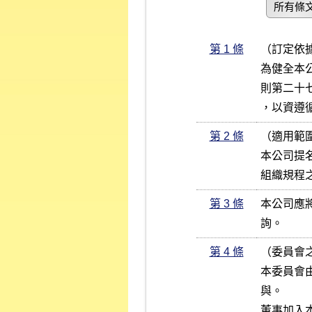
所有條
第 1 條
（訂定依據
為健全本
則第二十
，以資遵
第 2 條
（適用範圍
本公司提
組織規程
第 3 條
本公司應
詢。
第 4 條
（委員會之
本委員會
與。

董事加入