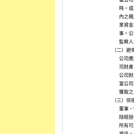
      時，或是基於其在公司擔任之職位而使得其自身、配偶或二親等以

      內之親屬獲致不當利益。公司應特別注意與前述人員所屬之關係企

      業資金貸與或為其提供保證、重大資產交易、進（銷）貨往來之情

      事。公司應該制定防止利益衝突之政策，並提供適當管道供董事、

      監察人或經理人主動說明其與公司有無潛在之利益衝突。

（二）避免
      公司應避免董事、監察人或經理人為下列事項：（１）透過使用公

      司財產、資訊或藉由職務之便而有圖私利之機會；（２）透過使用

      公司財產、資訊或藉由職務之便以獲取私利；（３）與公司競爭。

      當公司有獲利機會時，董事、監察人或經理人有責任增加公司所能

      獲取之正當合法利益。

（三）保密
      董事、監察人或經理人對於公司本身或其進（銷）貨客戶之資訊，

      除經授權或法律規定公開外，應負有保密義務。應保密的資訊包括

      所有可能被競爭對手利用或洩漏之後對公司或客戶有損害之未公開

      資訊。
