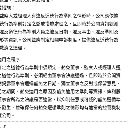
措施：

 準則者救濟之途徑。
用之程序

以保護公司。
式
