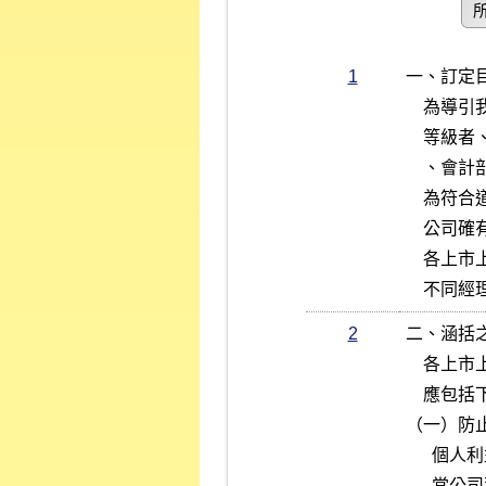
1
一、訂定目
    為導引我國上市上櫃公司董事、監察人及經理人 (包括總經理及相當

    等級者、副總經理及相當等級者、協理及相當等級者、財務部門主管

    、會計部門主管、以及其他有為公司管理事務及簽名權利之人) 之行

    為符合道德標準，並使公司之利害關係人更加瞭解公司道德標準，各

    公司確有訂定道德行為準則之必要，爰訂定本準則，以資遵循。

    各上市上櫃公司宜參照本準則及相關規定，訂定道德行為準則，對於

    
2
二、涵括之
    各上市上櫃公司考量其個別狀況與需要所訂定之道德行為準則，至少

    應包括下列八項內容：

（一）防止
      個人利益介入或可能介入公司整體利益時即產生利害衝突，例如，

      當公司董事、監察人或經理人無法以客觀及有效率的方式處理公務
