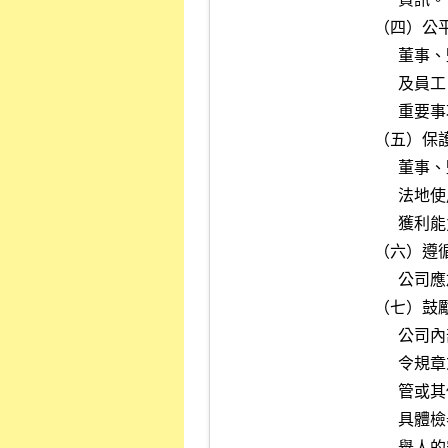
（四）公平
      董事、監察人或經理人應公平對待公司進（銷）貨客戶、競爭對手

      及員工，不得透過操縱、隱匿、濫用其基於職務所獲悉之資訊、對

      重要事項做不實陳述或其他不公平之交易方式而獲取不當利益。

（五）保
      董事、監察人或經理人均有責任保護公司資產，並確保其能有效合

      法地使用於公務上，若被偷竊、疏忽或浪費均會直接影響到公司之

      獲利能力。

（六）遵循
      公司應加強證券交易法及其他法令規章之遵循。

（七）鼓
      公司內部應加強宣導道德觀念，並鼓勵員工於懷疑或發現有違反法

      令規章或道德行為準則之行為時，向監察人、經理人、內部稽核主

      管或其他適當人員呈報。為了鼓勵員工呈報違法情事，公司應訂定

      具體檢舉制度，允許匿名檢舉，並讓員工知悉公司將盡全力保護檢

      舉人的安全，使其免於遭受報復。
