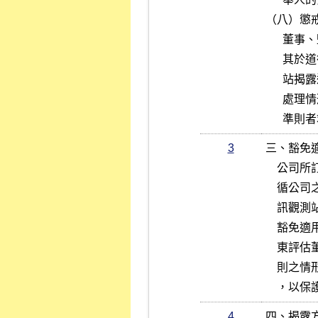
（八）懲戒
      董事、監察人或經理人有違反道德行為準則之情形時，公司應依據

      其於道德行為準則訂定之懲戒措施處理之，且即時於公開資訊觀測

      站揭露違反道德行為準則人員之違反日期、違反事由、違反準則及

      處理情形等資訊。公司並應制定相關申訴制度，提供違反道德行為

     
3
三、豁免適
    公司所訂定之道德行為準則中須規定，豁免董事、監察人或經理人遵

    循公司之道德行為準則，必須經由董事會決議通過，且即時於公開資

    訊觀測站揭露董事會通過豁免之日期、獨立董事之反對或保留意見、

    豁免適用之期間、豁免適用之原因及豁免適用之準則等資訊，俾利股

    東評估董事會所為之決議是否適當，以抑制任意或可疑的豁免遵循準

    則之情形發生，並確保任何豁免遵循準則之情形均有適當的控管機制

    ，
4
四、揭露方