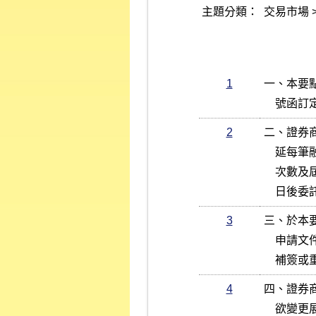
主題分類：
交易市場 
1
一、本要點
    號函
2
二、證券
    延每筆融資融券期限申請文件，文件內容須涵括供委託人選擇之展期

    次數及屆期展延審核結果之後續作業，簽訂後適用每一筆融資融券，

    
3
三、於本
    申請文件，或原簽訂文件未能包含前點所規定之內容者，應請委託人

    
4
四、證券
    欲變更展期次數之申請，應重新簽訂概括展期申請文件，簽訂後適用
