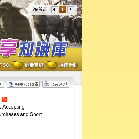
字級設定：
英
es Accepting
Purchases and Short