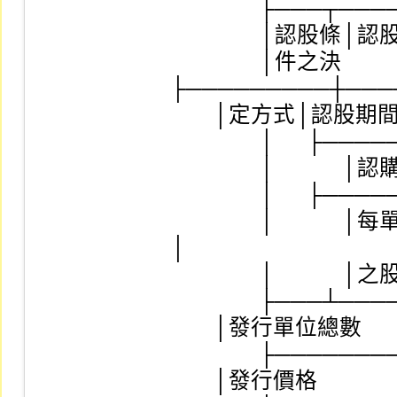
　　　　├───┬────
　　　　│認股條│認股價格          
　　　　│件之決
├─────────┼───
        │定方式│認股期間（或日期）│                        │

　　　　│      ├───
　　　　│　　　│認購股份之種類    
　　　　│      ├───
　　　　│　　　│每單位認股權可認購│     
│

　　　　│　　　│之股數            
　　　　├───┴────
        │發行單位總數              │                        │

　　　　├────────
        │發行價格                  │                        │
