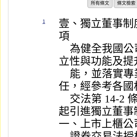
所有條文
條文檢索
壹、獨立董事制度與職務相關應注意事項
    為健全我國公司治理，強化董事之獨立性與功能及提升董事會運作效
    能，並落實專業人員及經營者之責任，經參考各國相關規定，修訂證
    交法第 14-2 條，於 96 年 1  月 1  日起引進獨立董事制度。
一、上市上櫃公司應設立獨立董事
    證券交易法授權主管機關依金管證發字第 1020053112 號函，要求所
    有上市（櫃）公司，應於章程規定設置獨立董事，其人數不得少於二
    人，且不得少於董事席次五分之一。
二、獨立董事應具備之資格
（一）積極資格
      依據「公開發行公司獨立董事設置及應遵循事項辦法」第 2  條第
      1 項第 1  至 3  款規定，公開發行公司之獨立董事，應取得下列
      專業資格條件之一，並具備五年以上工作經驗：
      1.商務、法務、財務、會計或公司業務所需相關科系之公私立大專
        院校講師以上。
      2.法官、檢察官、律師、會計師或其他與公司業務所需之國家考試
        及格領有證書之專門職業及技術人員。
      3.具有商務、法務、財務、會計或公司業務所需之工作經驗。
（二）消極資格
      依據「公開發行公司獨立董事設置及應遵循事項辦法」第 2  條第
      2 項第 1  至 3  款規定，有下列情事之一者，不得充任獨立董事
      ，其已充任者，當然解任：
      1.有公司法第 30 條各款情事之一。
      2.依公 27 規定以政府、法人或其代表人當選。
      3.違反「公開發行公司獨立董事設置及應遵循事項辦法」所定獨立
        董事之資格。
三、獨立董事獨立性之認定標準
    考量獨立董事之獨立性應不僅止於獨立董事選任完成，故參考美國紐
    約證交所之規定，要求公司獨立董事於選任前及任職期間均須符合獨
    立性之要求，爰於「公開發行公司獨立董事設置及應遵循事項辦法」
    第 3  條第 1  項，規範公開發行公司之獨立董事於執行業務範圍內
    應保持其獨立性，不得與公司有直接或間接之利害關係，明定本人與
    親屬應於股東會選任日前二年及任職期間與該公司並無下列關係，包
    括：
（一）本人與公司之關係
      1.公司或其關係企業之受僱人。
      2.公司或其關係企業之董事、監察人。
（二）親屬與公司之關係
      1.本人及其配偶、未成年子女或以他人名義持有公司已發行股份總
        數百分之一以上或持股前十名之自然人股東。
      2.上述（一）1.之經理人或（一）2.及（二）1.所列人員之配偶、
        二親等以內親屬或三親等以內直系血親親屬。
（三）法人股東
      1.直接持有公司已發行股份總數百分之五以上、持股前五名或依公
        司法第二十七條第一項或第二項指派代表人擔任公司董事或監察
        人之法人股東之董事、監察人或受僱人。
      2.公司與他公司之董事席次或有表決權之股份超過半數係由同一人
        控制，他公司之董事、監察人或受僱人。
      3.公司與他公司或機構之董事長、總經理或相當職務者互為同一人
        或配偶，他公司或機構之董事（理事）、監察人（監事）或受僱
        人。
（四）特定公司或機構之關係人
      與公司有財務或業務往來之特定公司或機構之董事（理事）、監察
      人（監事）、經理人或持股百分之五以上股東。
（五）提供公司或關係企業服務之專業人士
      為公司或關係企業提供審計或最近二年取得報酬累計金額逾新臺幣
      五十萬元之商務、法務、財務、會計等相關服務之專業人士、獨資
      、合夥、公司或機構之企業主、合夥人、董事（理事）、監察人（
      監事）、經理人及其配偶。但依證交法或企業併購法相關法令履行
      職權之薪資報酬委員會、公開收購審議委員會或併購特別委員會成
      員，不在此限。
（六）母、子公司或屬同一母公司之子公司設置獨立董事相互兼任者不受
      限制
      依「公開發行公司獨立董事設置及應遵循事項辦法」第 3  條第 2
      項規定，公開發行公司與其母公司、子公司或屬同一母公司之子公
      司依本法或當地國法令設置之獨立董事相互兼任者，不適用同條第
      1 項第 2  款、第 5  款至第 7  款（即上述（一）2.及（三））
      及第 4  項第 1  款關於董事兼任之限制。
（七）曾任下列職務而現已解任者不受限制
      依「公開發行公司獨立董事設置及應遵循事項辦法」第 3  條第 3
      項規定，公開發行公司之獨立董事曾任下列職務而現已解任者，不
      再適用於選任前二年與該公司無下列關係之規定：
      1.公司或其關係企業之獨立董事。
      2.與公司有財務或業務往來之特定公司或機構之獨立董事。
（八）前述之特定公司或機構，係指與公司具有下列情形之一者：
      1.持有公司已發行股份總數百分之二十以上，未超過百分之五十。
      2.他公司及其董事、監察人及持有股份超過股份總數百分之十之股
        東總計持有該公司已發行股份總數百分之三十以上，且雙方曾有
        財務或業務上之往來紀錄。前述人員持有之股票，包括其配偶、
        未成年子女及利用他人名義持有者在內。
      3.公司之營業收入來自他公司及其集團公司達百分之三十以上。
      4.公司之主要產品原料（指占總進貨金額百分之三十以上者，且為
        製造產品所不可缺乏關鍵性原料）或主要商品（指占總營業收入
        百分之三十以上者），其數量或總進貨金額來自他公司及其集團
        公司達百分之五十以上。
    以上所稱母公司、子公司及集團，應依國際財務報導準則第十號之規
    定認定之。以上所稱關係企業，為公司法第六章之一之關係企業，或
    依關係企業合併營業報告書關係企業合併財務報表及關係報告書編製
    準則、國際財務報導準則第十號規定應編製合併財務報告之公司。（
    「公開發行公司獨立董事設置及應遵循事項辦法」第 3  條第 5、6
    項）
（九）獨立董事執行職務之品質
      公開發行公司之獨立董事兼任其他公開發行公司獨立董事不得逾三
      家。金融控股公司或上市上櫃投資控股公司之獨立董事兼任該公司
      百分之百持有之公開發行子公司獨立董事，兼任超過一家者，其超
      過之家數計入前述兼任家數。（「公開發行公司獨立董事設置及應
      遵循事項辦法」第 4  條第 1、2 項）
四、獨立董事之選任、提名、選舉、應當選席次、特殊指派情形
（一）採候選人提名制，並載明於章程（公 192-1），且由股東於獨立董
      事候選人名單中選任之。
（二）提名受理期間與公告事項：
      1.公開發行公司應於股東會召開前之停止過戶日前公告下列事項：
     （1）受理獨立董事候選人提名之期間
     （2）獨立董事應選名額
     （3）受理處所
     （4）其他必要事項
      2.受理期間不得少於十日。
（三）提名方式：
      為確保股東之提名權，因此規定持有一定股份以上之股東及董事會
      得提供獨立董事推薦名單，經董事會評估其符合獨立董事所應具備
      條件後，送請股東會選任，提名方式包括：
      1.持有已發行股份總數百分之一以上股份之股東，得以書面向公司
        提出獨立董事候選人名單，提名人數不得超過獨立董事應選名額
        。
      2.由董事會提出獨立董事候選人名單，提名人數不得超過獨立董事
        應選名額。
      3.其他經主管機關規定之方式。
五、被提名人應檢附之資料：
（一）因獨立董事較一般董事有其特定之職權及責任，爰規定股東或董事
      會提供推薦名單時，應敘明被提名人姓名、學歷及經歷，並檢附被
      提名人符合專業資格、獨立性及兼職規定等之文件及其他相關證明
      文件。（「公開發行公司獨立董事設置及應遵循事項辦法」第 5
      條第 4  項）
（二）提名審查：
      為利選任適任之獨立董事，規範董事會或其他召集權人召集股東會
      者，對獨立董事被提名人應予審查，但有下列情形者所提名獨立董
      事不列入獨立董事候選人名單：
      1.提名股東於公告受理期間外提出。
      2.提名股東於公司依公 165II  或 III  停止股票過戶時，持股未
        達百分之一。
      3.提名人數超過獨立董事應選名額。
      4.未檢附前項規定之相關證明文件。
        公開發行公司依前項規定列入之獨立董事候選人，其已連續擔任
        該公司獨立董事任期達三屆者，公司應於公告前項審查結果時併
        同公告繼續提名其擔任獨立董事之理由，並於股東會選任時向股
        東說明前開理由。
（三）獨立董事選舉
      1.股東會選任董事時，除公司章程另有規定外，每一股份有與應選
        出董事人數相同之選舉權，得集中選舉一人，或分配選舉數人，
        由所得選票代表選舉權較多者，當選為董事（公 198）。
      2.獨立董事與非獨立董事應一併進行選舉，分別計算當選名額（「
        公開發行公司獨立董事設置及應遵循事項辦法」第 5  條第 7
        項）。
（四）獨立董事應當選席次
      1.經主管機關要求設置獨立董事之公開發行公司，設置獨立董事人
        數不得少於二人，且不得少於董事席次五分之一；對於自願設置
        獨立董事之公開發行公司，得依實務運作需要於章程中載明其獨
        立董事之人數或比例（證 14-2）。
      2.設置審計委員會之公開發行公司，獨立董事當選人至少一人應具
    
1