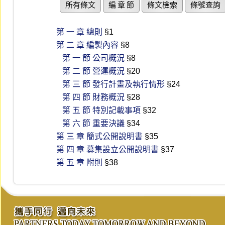
所有條文
編 章 節
條文檢索
條號查詢
第 一 章 總則
§1
第 二 章 編製內容
§8
第 一 節 公司概況
§8
第 二 節 營運概況
§20
第 三 節 發行計畫及執行情形
§24
第 四 節 財務概況
§28
第 五 節 特別記載事項
§32
第 六 節 重要決議
§34
第 三 章 簡式公開說明書
§35
第 四 章 募集設立公開說明書
§37
第 五 章 附則
§38