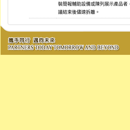
裝簡報輔助設備或陳列展示產品者
議結束後儘速拆離。