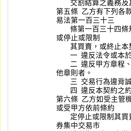
        交割結算之義務及其有關一切責任。                         

第五條  乙方有下列
易法第一百三十三 

        條第一百三十四條規定所為之決定，繳納違約金，
或停止或限制 

        其買賣，或終止本契約。                                   

        一  違反法令或本於法令之行政處分者。                     

        二  違反甲方章程、營業細則、受託契約準則或其
他章則者。   

        三  交易行為違背誠實信用，足致他人受損害者。             

        四  違反本契約之約定者。                                 

第六條  乙方如受主
或受甲方依前條約 

        定停止或限制其買賣或終止本契約時，其在有價證
券集中交易市 
