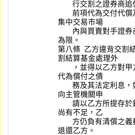
        行交割之證券商追償之。                                   

        前項代為交付代償及代為支付均以在甲方有價證券
集中交易市場 

        內與買賣對手證券商直接所生價金差額及一切費用
為限。       

第八條  乙方違背交
割結算基金處理外 

        ，並得以乙方對甲方可得為主張之債權，抵銷甲方
代為償付之債 

        務及其法定利息，如不足抵償時，乙方同意甲方逕
向主管機關申 

        請以乙方所提存於銀行之營業保證金以為償付，如
尚有不足，乙 

        方仍負有清償之義務，倘有餘額，俟終止本契約後
退還乙方。   
