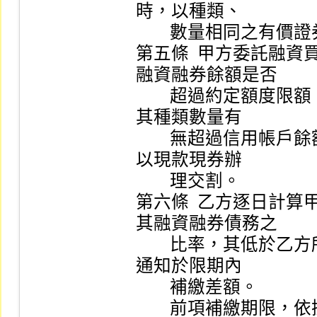
時，以種類、

        數量相同之有價證券交付，甲方絕無異議。

第五條  甲方委託融
融資融券餘額是否

        超過約定額度限額，委託償還交易時並應自行確認
其種類數量有

        無超過信用帳戶餘額；超過部分甲方均應自行負責
以現款現券辦

        理交割。

第六條  乙方逐日計
其融資融券債務之

        比率，其低於乙方所定比率時，甲方應即依乙方之
通知於限期內

        補繳差額。

        前項補繳期限，依操作辦法第五十四條定之。
