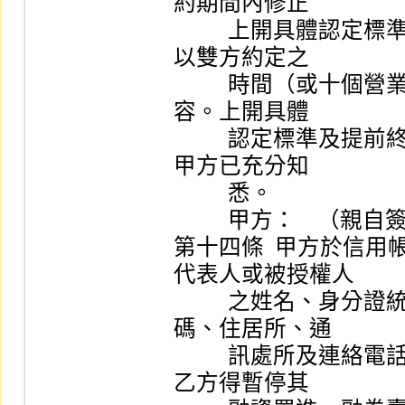
約期間內修正

          上開具體認定標準，並應於修正內容生效日前，
以雙方約定之

          時間（或十個營業日前）及方式通知甲方修正內
容。上開具體

          認定標準及提前終止展延與了結買賣相關事項，
甲方已充分知

          悉。

          甲方：    （親自簽章）

第十四條  甲方於信
代表人或被授權人

          之姓名、身分證統一編號、電子郵件、手機號
碼、住居所、通

          訊處所及連絡電話業經變更，未即通知乙方者，
乙方得暫停其
