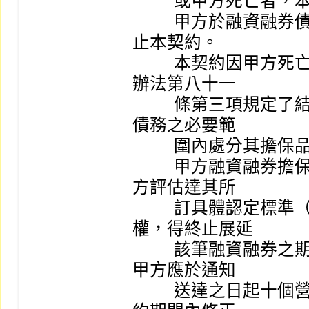
          或甲方死亡者，本契約當然終止。

          甲方於融資融券債務結清後，得隨時通知乙方終
止本契約。

          本契約因甲方死亡當然終止者，乙方得準用操作
辦法第八十一

          條第三項規定了結其融資融券餘額，並得於清償
債務之必要範

          圍內處分其擔保品。

          甲方融資融券擔保品或信用狀況之風險度，經乙
方評估達其所

          訂具體認定標準（如附件）時，乙方為保障債
權，得終止展延

          該筆融資融券之期限約定，並以書面通知甲方，
甲方應於通知

          送達之日起十個營業日內了結買賣。乙方得於契