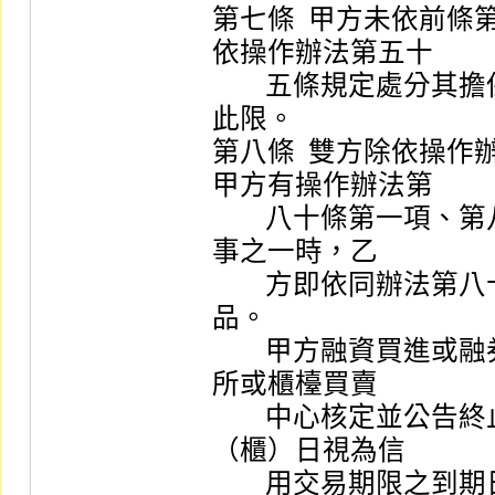
第七條  甲方未依前
依操作辦法第五十

        五條規定處分其擔保品。但雙方另有約定者，不在
此限。

第八條  雙方除依操
甲方有操作辦法第

        八十條第一項、第八十一條第一項及第二項所列情
事之一時，乙

        方即依同辦法第八十一條第三項規定處分其擔保
品。

        甲方融資買進或融券賣出之有價證券，經證券交易
所或櫃檯買賣

        中心核定並公告終止上市（櫃）時，其終止上市
（櫃）日視為信

        用交易期限之到期日，乙方應通知甲方於該有價證