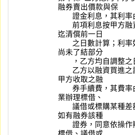
融券賣出價款與保

        證金利息，其利率由乙方訂定。

        前項利息按甲方融資或融券成交日後第二營業日起
迄清償前一日

        之日數計算；利率如經調整時，甲方已融資或融券
尚未了結部分

        ，乙方均自調整之日起，按調整後利率計算收付。

        乙方以融資買進之證券供甲方融券賣出，乙方應向
甲方收取之融

        券手續費，其費率由乙方訂定。乙方因證券金融事
業辦理標借、

        議借或標購某種差額證券應負擔之各項費用，甲方
如有融券該種

        證券，同意依操作辦法第五十二條規定辦理並負擔
標借、議借或
