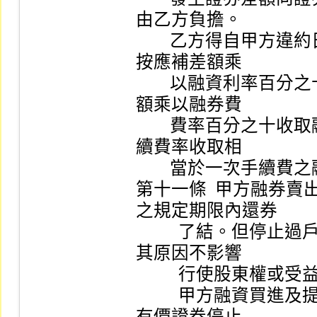
由乙方負擔。

        乙方得自甲方違約日起至清償日止，依違約事由，
按應補差額乘

        以融資利率百分之十收取融資違約金，或按應補差
額乘以融券費

        費率百分之十收取融券違約金，或按所定之融券手
續費率收取相

        當於一次手續費之融券違約金。

第十一條  甲方融券
之規定期限內還券

          了結。但停止過戶之原因為召開臨時股東會，或
其原因不影響

          行使股東權或受益權者，不在此限。

          甲方融資買進及提供抵繳之有價證券，由乙方於
有價證券停止
