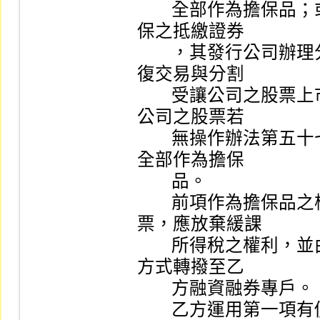
        全部作為擔保品；或甲方融資買進之證券及作為擔
保之抵繳證券

        ，其發行公司辦理分割減資事宜，且減資後股票恢
復交易與分割

        受讓公司之股票上市或上櫃為同日者，該分割受讓
公司之股票若

        無操作辦法第五十七條第二項第三款所列情事，應
全部作為擔保

        品。

        前項作為擔保品之權值新股或分割受讓公司之股
票，應放棄緩課

        所得稅之權利，並由證券集中保管事業以帳簿劃撥
方式轉撥至乙

        方融資融券專戶。

        乙方運用第一項有價證券，應負責於融資融券清結