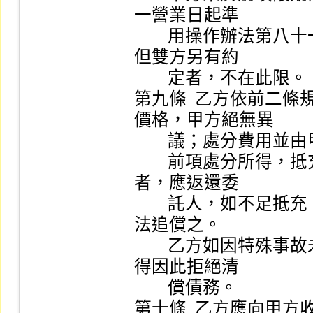
一營業日起準

        用操作辦法第八十一條第三項規定處分其擔保品。
但雙方另有約

        定者，不在此限。

第九條  乙方依前二
價格，甲方絕無異

        議；處分費用並由甲方負擔之。

        前項處分所得，抵充甲方所負融資融券債務有剩餘
者，應返還委

        託人，如不足抵充，甲方應立即清償，否則乙方依
法追償之。

        乙方如因特殊事故未能處分擔保品取償時，甲方不
得因此拒絕清

        償債務。

第十條  乙方應向甲