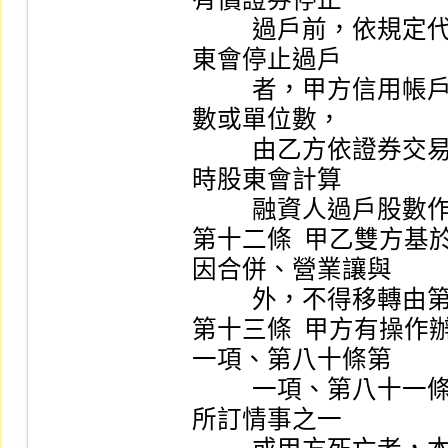
          過戶前，依規定代為辦理過戶。但因召開臨時股
東會停止過戶

          者，甲方信用帳戶融資買進之該有價證券過戶股
數或單位數，

          由乙方依證券交易所會同櫃檯買賣中心訂定之臨
時股東會計算

          融資人過戶股數作業要點之規定辦理。

第十二條  甲乙雙方
因合併、營業讓與

          外，不得移轉由第三人承受負擔。

第十三條  甲方有操
一項、第八十條第

          一項、第八十一條第一項、第二項及第八十三條
所訂情事之一
