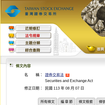
條文內容
名 稱：
證券交易法
英
Securities and Exchange Act
修正日期：
民國 113 年 08 月 07 日
所有條文
編 章 節
條文檢索
條