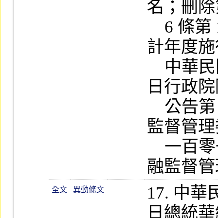
名；刪除第
    6 條第 1  項第 2  款自一百零二會
計年度施
    中華民國一百零一年六月二十五
日行政院院臺
    公告第 3  條所列屬「行政院金融
監督管理
    一百零一年七月一日起改由「金
17. 
全文
異動條文
日總統華總一