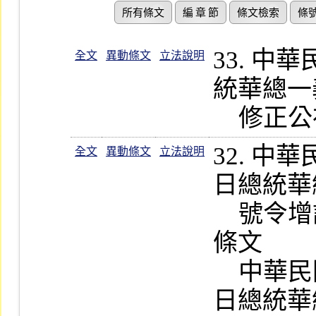
所有條文
編 章 節
條文檢索
條
33. 
全文
異動條文
立法說明
統華總一義字
    修
32. 
全文
異動條文
立法說明
日總統華總一
    號令增訂公布第 174-3、174-4 條
條文

    中華民國一百十二年六月二十八
日總統華總一