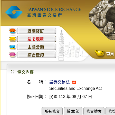
條文內容
名 稱：
證券交易法
英
Securities and Exchange Act
修正日期：
民國 113 年 08 月 07 日
所有條文
編 章 節
條文檢索
條