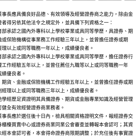
董事長應具備良好品德、有效領導及經營證券商之能力，除由金

營者得另依其他法令之規定外，並具備下列資格之一：

育部承認之國內外專科以上學校畢業或具同等學歷，具證券、期

育部承認之國內外專科以上學校畢業或具同等學歷，擔任證券行

、期貨、金融或保險機構工作經驗五年以上，並曾擔任證券或期

他學經歷足資證明其具備證券、期貨或金融專業知識及經營管理

董事長應於選任後十日內，檢具相關資格證明文件，報經證券交

券櫃檯買賣中心或證券商業同業公會審查並轉報本會認可；其資

未經本會認可者，本會得命證券商限期調整；於充任後有事實證
