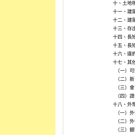
十、土地明
十一、建築
十二、建築
十三、存出
十四、長短
十五、長
十六、違約
十七、其他
  （一）可動用資金淨額計算表

  （二）新台幣利率交換契約所載本金數額申報表

  （三）會計師事務所資料申報表

  （四）證券商關係人資料申報表

十八、外幣
  （一）外幣資產及負債彙總表

  （二）外幣資產及負債明細表

  （三）銀行存款明細表附表（外幣）
