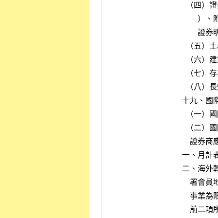
  （四）證券庫存月報表（外幣）之附表一（營業證券庫存月報表－外幣

        ）、附表二（外國有價證券明細表－外幣）、附表三（其他有價

        證券明細表－外幣）

  （五）土地明細表附表（外幣）

  （六）建築物明細表附表（外幣）

  （七）存出保證金明細表附表（外幣）

  （八）長短期借款明細表附表（外幣）

十九、國
  （一）國際證券業務分公司月計表（千美元）

  （二）國際證券業務分公司收支概況表（千美元）

    證券商應另將下列報表用印後，以媒體向本公司申報：

一、月計
二、海外轉
    署會員地或未取得 IOSCO MMoU 簽署會員之證券或期貨執照之轉投資

    事業為限。

    前二項所稱以媒體方式，係指由本公司所開發之網際網路申報系統，
