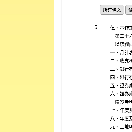
所有條文
5
伍、本作
    第二十六條規定申報財務資料外，另須依業務性質將下列財務報表，

    以媒體向本公司為輔助之申報。

一、月計表
二、收支概
三、銀行存
四、銀行存
五、證券庫
六、證券
    價證券明細表）、附表三（其他有價證券明細表）。

七、年度
八、年度
九、土地明