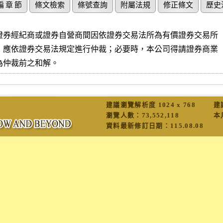
編 章 節
條文檢索
條號查詢
附屬法規
修正條文
歷史
證券經紀商或證券自營商間因依證券交易法所為有價證券交易所

，應依證券交易法規定進行仲裁；必要時，本公司得請證券商業

為仲裁前之和解。
建議瀏覽解析度 1024 x 768
建
瀏覽人數：
73,552,118
本
資料最新修訂日期：
115.08.08