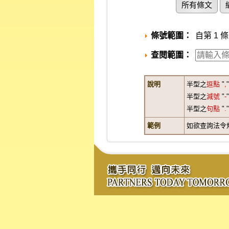
所有條文
條號範圍：
自第 1 條
查閱範圍：
說明
半型之
逗點
"
,
半型之
減號
"
-
半型之
句點
"
.
範例
如欲查詢法令規章