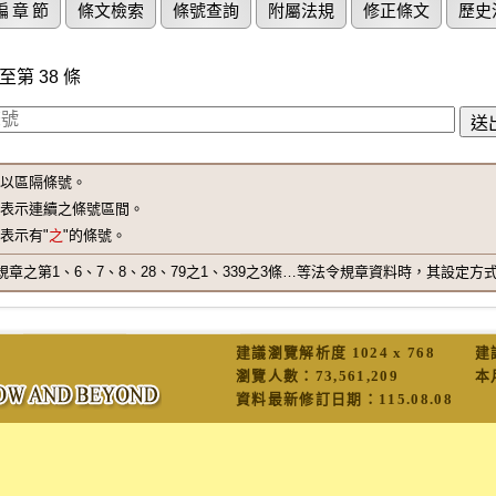
編 章 節
條文檢索
條號查詢
附屬法規
修正條文
歷史
至第 38 條
"以區隔條號。
"表示連續之條號區間。
"表示有"
之
"的條號。
之第1、6、7、8、28、79之1、339之3條…等法令規章資料時，其設定方式為 1,6-8
建議瀏覽解析度 1024 x 768
建
瀏覽人數：
73,561,209
本
資料最新修訂日期：
115.08.08