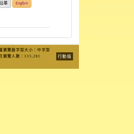
沿革
English
議瀏覽器字型大小：中字型
行動版
月瀏覽人數：
315,281