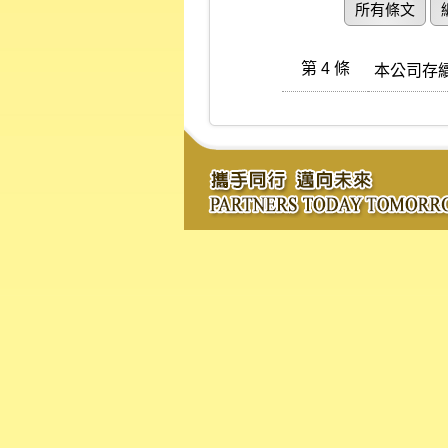
所有條文
第 4 條
本公司存