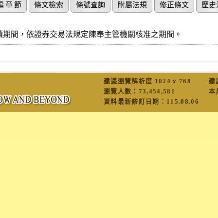
編 章 節
條文檢索
條號查詢
附屬法規
修正條文
歷史
續期間，依證券交易法規定陳奉主管機關核准之期間。
建議瀏覽解析度 1024 x 768
建
瀏覽人數：
73,454,581
本
資料最新修訂日期：
115.08.06