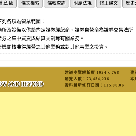
編 章 節
條文檢索
條號查詢
附屬法規
修正條文
歷史
下列各項為營業範圍：

場所及設備以供給約定證券經紀商、證券自營商為證券交易法所

管機關核准得經營之其他業務或對其他事業之投資。
建議瀏覽解析度 1024 x 768
建
瀏覽人數：
73,454,236
本
資料最新修訂日期：
115.08.06