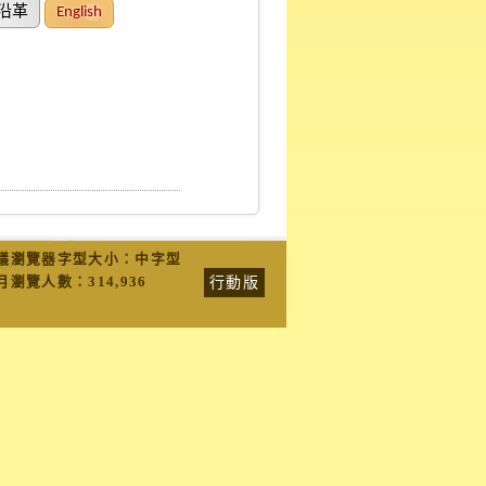
沿革
English
議瀏覽器字型大小：中字型
行動版
月瀏覽人數：
314,936