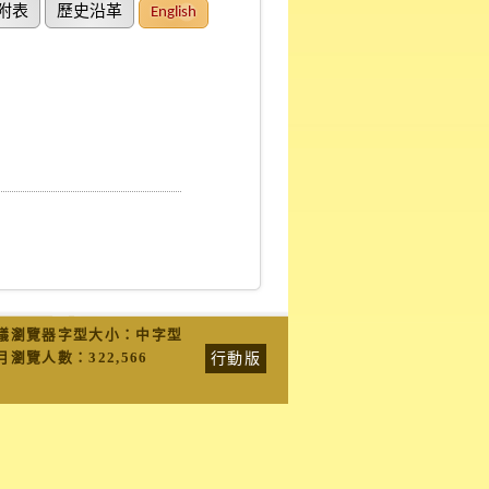
附表
歷史沿革
English
議瀏覽器字型大小：中字型
行動版
月瀏覽人數：
322,566