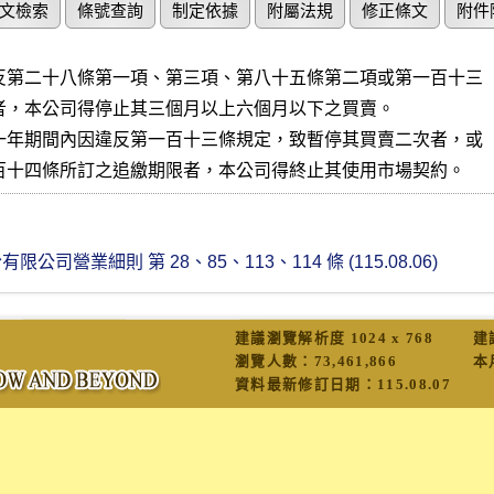
文檢索
條號查詢
制定依據
附屬法規
修正條文
附件
反第二十八條第一項、第三項、第八十五條第二項或第一百十三

者，本公司得停止其三個月以上六個月以下之買賣。

一年期間內因違反第一百十三條規定，致暫停其買賣二次者，或

百十四條所訂之追繳期限者，本公司得終止其使用市場契約。
司營業細則 第 28、85、113、114 條 (115.08.06)
建議瀏覽解析度 1024 x 768
建
瀏覽人數：
73,461,866
本
資料最新修訂日期：
115.08.07