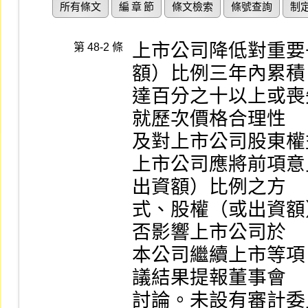
所有條文
編 章 節
條文檢索
條號查詢
制
上市公司降低對重要
第 48-2 條
額）比例三年內累積

達百分之十以上或喪
就歷次價格合理性

及對上市公司股東權
上市公司應將前項意
出資額）比例之方

式、股權（或出資額
否影響上市公司於

本公司繼續上市等項
議結果提報董事會

討論。未設有審計委