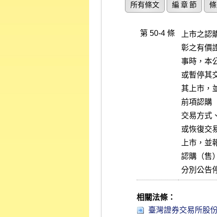
所有條文
編 章 節
條
第 50-4 條
上市之認
彰之有價
事時，本
或暫停其
其上市，
前項認購
交易方式
或恢復交
上市，並
認購（售
分別公告
相關法條：
臺灣證券交易所股份有限公