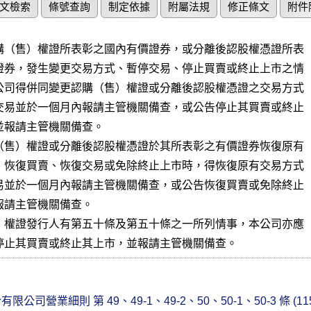
文檢索
條號查詢
制定依據
附屬法規
修正條文
附件
購（售）權證所表彰之國內有價證券，或分離後認股權憑證所表

證券，發生變更交易方式、暫停交易、停止買賣或終止上市之情

公司得併同變更認購（售）權證或分離後認股權憑證之交易方式

交易並於一個月內報請主管機關備查，或公告停止其買賣或終止

並報請主管機關備查。

（售）權證或分離後認股權憑證於其所表彰之有價證券恢復原有

、恢復買賣、恢復交易或免除終止上市時，得恢復原有交易方式

易並於一個月內報請主管機關備查，或公告恢復買賣或免除終止

報請主管機關備查。

）權證發行人有第五十條及第五十條之一所列情事，本公司亦應

停止其買賣或終止其上市，並報請主管機關備查。
司營業細則 第 49、49-1、49-2、50、50-1、50-3 條 (115.