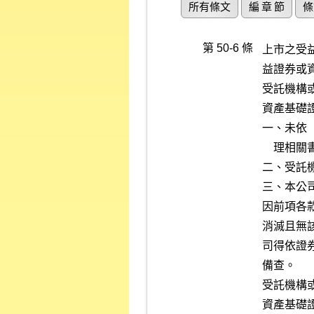
所有條文
編 章 節
條
第 50-6 條
上市之受
益證券或
受託機構
資產基礎
一、未依
    理相關書表、帳簿之編製及申報公告。

二、受託
三、本公
因前項各
消滅且無
司得依證
備查。

受託機構
資產基礎