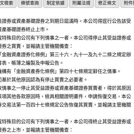
文檢索
條號查詢
制定依據
附屬法規
修正條文
附件
益證券或資產基礎證券之到期日屆滿時，本公司得逕行公告該受

資產基礎證券終止上市。

或特殊目的公司有下列情事之一者，本公司得停止其受益證券或

證券之買賣，並報請主管機關備查：

「金融資產證券化條例」第三十六、九十一及九十二條之規定辦

機構有「金融資產券化條例」第四十七條規定辭任之情事。

司基於其他原因認為有停止買賣之必要者。

款情事之一停止其受益證券或資產基礎證券買賣者，得於其原因

該項其他各款原因時，檢具相關證明書件，申請恢復交易，本公

券交易法第一百四十七條規定公告恢復其買賣，並報請主管機關

或特殊目的公司有下列情事之一者，本公司得終止其受益證券或

證券之上市，並報請主管機關備查：
