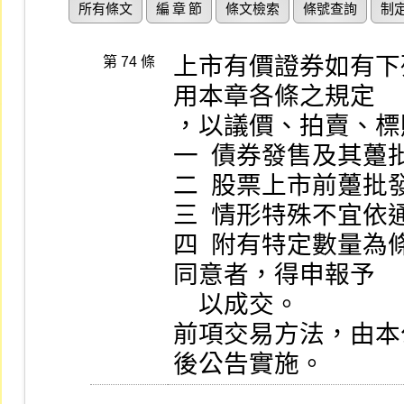
所有條文
編 章 節
條文檢索
條號查詢
制
上市有價證券如有下
第 74 條
用本章各條之規定

，以議價、拍賣、標
一  債券發售及其躉
二  股票上市前躉批發
三  情形特殊不宜依
四  附有特定數量
同意者，得申報予

    以成交。

前項交易方法，由本
後公告實施。