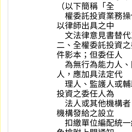
（以下簡稱「全

    權委託投資業務操作辦法」）第十七條第七項規定得
以律師出具之中

    文法律意見書替代三方權義協定書者，從其規定。

二、全權委託投資之
件影本；但委任人

    為無行為能力人、限制行為能力人或受輔助宣告之
人，應加具法定代

    理人、監護人或輔助人身分證明文件影本；全權委託
投資之委任人為

    法人或其他機構者，其法人登記證明文件影本、稅捐
機構發給之設立

    扣繳單位編配統一編號通知單影本（若屬營利事業得