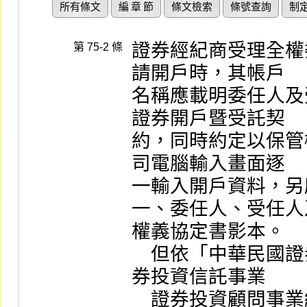
所有條文
編 章 節
條文檢索
條號查詢
制
證券經紀商受理全權
第 75-2 條
請開戶時，其帳戶

名稱應載明委任人及
證券開戶暨受託契

約，同時約定以保管
司電腦輸入畫面逐

一輸入開戶資料，另
一、委任人、受任人
權義協定書影本。

    但依「中華民國證券投資信託暨顧問商業同業公會證
券投資信託事業

    證券投資顧問事業經營全權委託投資業務操作辦法」