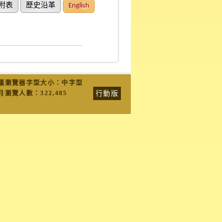
附表
歷史沿革
English
議瀏覽器字型大小：中字型
行動版
月瀏覽人數：
322,485