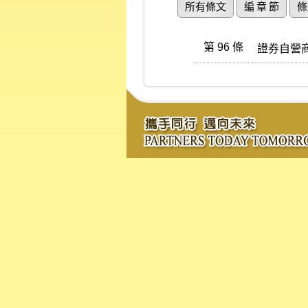
所有條文
編 章 節
條
第 96 條
證券自營