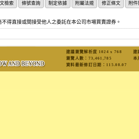
文檢索
條號查詢
制定依據
附屬法規
修正條文
附件
商不得直接或間接受他人之委託在本公司市場買賣證券。
建議瀏覽解析度 1024 x 768
建
瀏覽人數：
73,461,785
本
資料最新修訂日期：
115.08.07