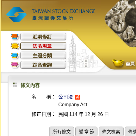
條文內容
名 稱：
公司法
英
Company Act
修正日期：
民國 114 年 12 月 26 日
所有條文
編 章 節
條文檢索
條