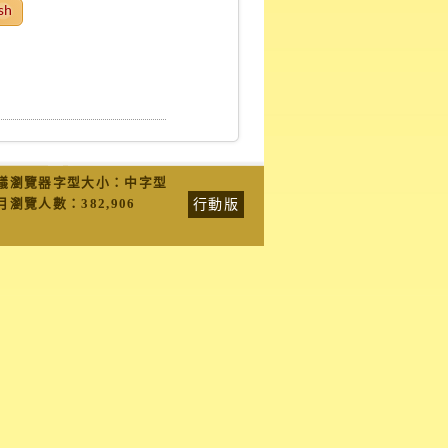
sh
議瀏覽器字型大小：中字型
行動版
月瀏覽人數：
382,906