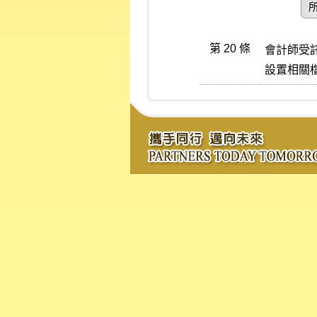
第 20 條
會計師受
設置相關