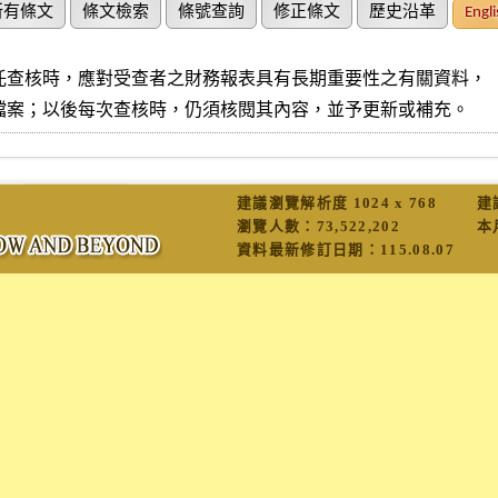
所有條文
條文檢索
條號查詢
修正條文
歷史沿革
Engli
託查核時，應對受查者之財務報表具有長期重要性之有關資料，

檔案；以後每次查核時，仍須核閱其內容，並予更新或補充。
建議瀏覽解析度 1024 x 768
建
瀏覽人數：
73,522,202
本
資料最新修訂日期：
115.08.07