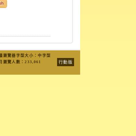
sh
議瀏覽器字型大小：中字型
行動版
月瀏覽人數：
233,061