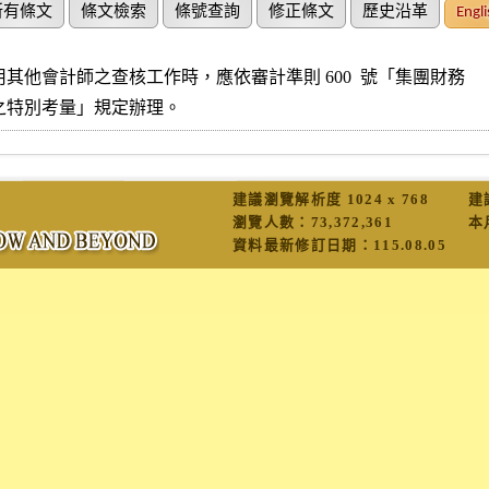
所有條文
條文檢索
條號查詢
修正條文
歷史沿革
Engli
其他會計師之查核工作時，應依審計準則 600  號「集團財務

之特別考量」規定辦理。
建議瀏覽解析度 1024 x 768
建
瀏覽人數：
73,372,361
本
資料最新修訂日期：
115.08.05