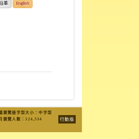
沿革
English
議瀏覽器字型大小：中字型
行動版
月瀏覽人數：
324,534