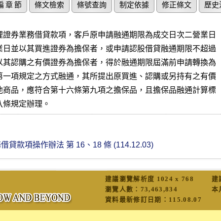
編 章 節
條文檢索
條號查詢
制定依據
修正條文
歷史
理證券業務借貸款項，客戶原申請融通期限為成交日次二營業日

業日並以其買進證券為擔保者，或申請認股借貸融通期限不超過

以其認購之有價證券為擔保者，得於融通期限屆滿前申請轉換為

第一項規定之方式融通，其所提出原買進、認購或另持有之有價

他商品，應符合第十六條第九項之擔保品，且擔保品融通計算標

八條規定辦理。
項操作辦法 第 16、18 條 (114.12.03)
建議瀏覽解析度 1024 x 768
建
瀏覽人數：
73,463,834
本
資料最新修訂日期：
115.08.07