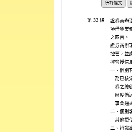
所有條文
第 33 條
證券商辦
項借貸業
之四百。

證券商辦
控管，並
控管授信
一、個別
    務已核定客戶之額度，及訂定整體授信業務對個別客戶融通資金或證

    券之總額，分別不得超過淨值一定比例之標準。對於個別客戶之融通

    額度倘達新臺幣三億元或證券商淨值百分之一取其較高者，應提報董

    事會通過。

二、個別
    其他授信業務已核定客戶之額度。

三、辨識