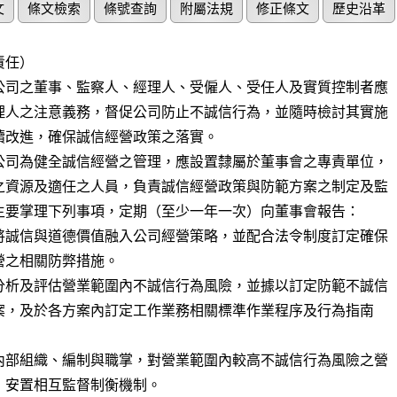
文
條文檢索
條號查詢
附屬法規
修正條文
歷史沿革
任）

公司之董事、監察人、經理人、受僱人、受任人及實質控制者應

理人之注意義務，督促公司防止不誠信行為，並隨時檢討其實施

續改進，確保誠信經營政策之落實。

公司為健全誠信經營之管理，應設置隸屬於董事會之專責單位，

之資源及適任之人員，負責誠信經營政策與防範方案之制定及監

主要掌理下列事項，定期（至少一年一次）向董事會報告：

將誠信與道德價值融入公司經營策略，並配合法令制度訂定確保

分析及評估營業範圍內不誠信行為風險，並據以訂定防範不誠信

內部組織、編制與職掌，對營業範圍內較高不誠信行為風險之營
