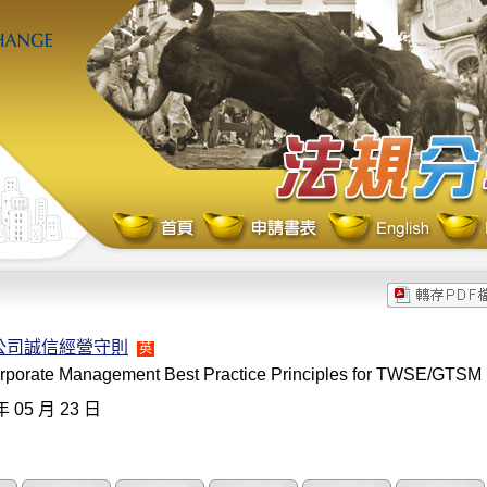
公司誠信經營守則
英
orporate Management Best Practice Principles for TWSE/GTSM
年 05 月 23 日