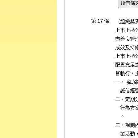
所有條
第 17 條
（組織與責
上市上櫃
盡善良管
成效及持
上市上櫃
配置充足
督執行，
一、協助
    誠信經營之相關防弊措施。

二、定期
    行為方案，及於各方案內訂定工作業務相關標準作業程序及行為指南

    。

三、規劃
    業活動，安置相互監督制衡機制。
