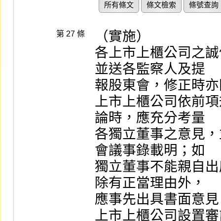
所有條文
條文檢索
條號查詢
（實施）

第 27 條
各上市上櫃公司之誠
並送各監察人及提

報股東會，修正時亦
上市上櫃公司依前項
論時，應充分考量

各獨立董事之意見，
會議事錄載明；如

獨立董事不能親自出
除有正當理由外，

應事先出具書面意見
上市上櫃公司設置審