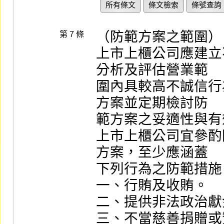
所有條文
條文檢索
條號查詢
（防範方案之範圍）

第 7 條
上市上櫃公司應建立
分析及評估營業範

圍內具較高不誠信行
方案並定期檢討防

範方案之妥適性與有
上市上櫃公司宜參酌
方案，至少應涵蓋

下列行為之防範措施：
一、行賄及收賄。

二、提供非法政治獻
三、不當慈善捐贈或