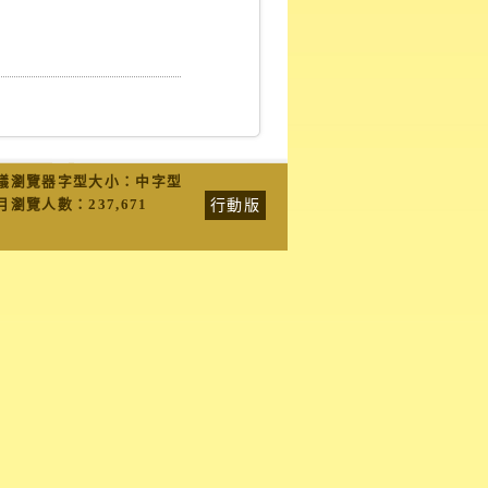
議瀏覽器字型大小：中字型
行動版
月瀏覽人數：
237,671