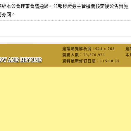
準經本公會理事會議通過，並報經證券主管機關核定後公告實施

修正時亦同。
建議瀏覽解析度 1024 x 768
建
瀏覽人數：
73,376,971
本
資料最新修訂日期：
115.08.05