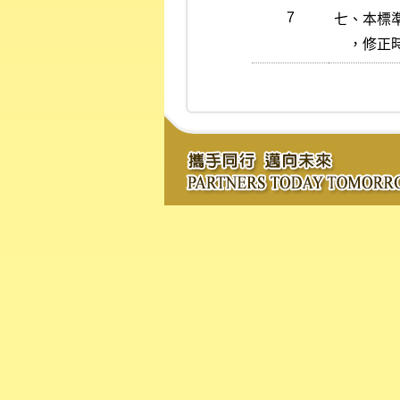
7
七、本標
    ，