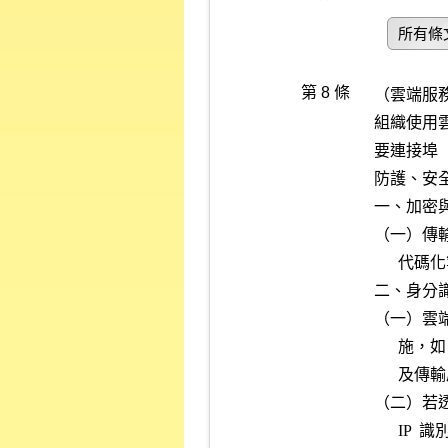
所有條
第 8 條
（雲端服務
組織使用
要連接埠（P
防護、安
一、加密與
（一）傳
      代碼化等有效保護措施，並訂定妥適之加密金鑰管理機制。

二、身分識
（一）雲
      施，如：透過多因子認證、稽核軌跡、IP  地址過濾、防火牆，以

      及傳輸層安全性（TLS ）封裝的通訊管理。

（二）若
      IP  識別等存取控制措施。
