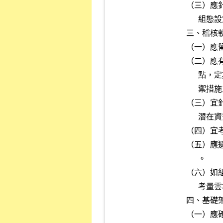
（三）應
      組態設定權限之帳號。

三、稽核軌
（一）應
（二）應
      點，定期評估相關威脅與弱點對雲端服務使用之影響及網路安全防

      禦措施之有效性。

（三）宜
      潛在資安風險。

（四）宜
（五）應
      。

（六）如
      考量雲地間邊際防護，並建立日誌與監控分析相關機制。

四、基礎架
（一）應