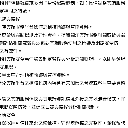
針對特權帳號實施多因子身份驗證機制，如：具備調整雲端服務

跡與監控

留存雲端服務平台操作之稽核軌跡與監控資料。

有威脅與弱點檢測及管理流程，持續關注雲端服務相關威脅與弱

針對雲端安全事件場景制定監控與分析之關聯規則，以即早發現

考量集中管理稽核軌跡與監控資料。

避免雲端平台之稽核軌跡內容含有未加密之營運或客戶重要資料

組織之雲端服務係採與其地端資訊環境介接之雲地混合模式，宜

構安全

確保採用可信任來源之映像檔，管理映像檔之完整性，並保留映
