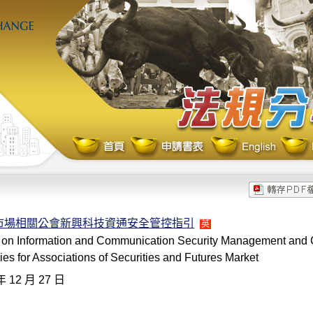
市場相關公會新興科技資通安全管控指引
英
s on Information and Communication Security Management and 
es for Associations of Securities and Futures Market
年 12 月 27 日