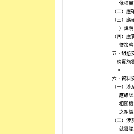
      像檔異動紀錄。

（二）應
（三）應確
      ）說明，隔離性失效時應立即通知組織。

（四）應
      禦策略，以保護對雲端環境的存取。

五、組態安
    應實施雲端服務組態管理機制，妥善管制對雲端服務組態之變更紀錄

    。

六、資料安
（一）涉
      應確認雲端服務提供者辦理設備維護更換時（如硬碟更換），具備

      相關機制可確保資料遷移過程安全性及完整性，且須對汰換設備內

      之組織資料進行全數刪除或銷毀，並留存刪除或銷毀之紀錄。

（二）涉
      就雲端服務提供者對客戶資訊之蒐集、處理、利用、國際傳輸及控
