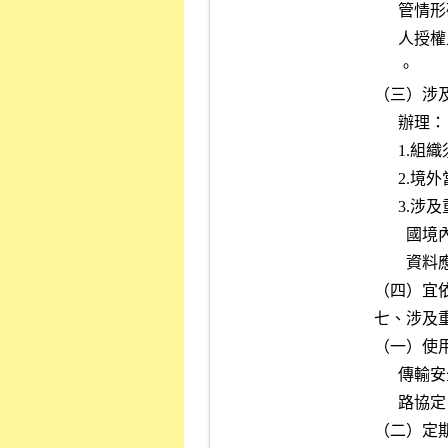
      管情形確認符合我國個人資料保護法相關規定，傳輸前應取得當事

      人授權且不違反主管機關對國際傳輸之限制，並留存完整稽核紀錄

      。

（三）涉
      辦理：

      1.組織須保有其指定資料處理及儲存地之權力。

      2.境外當地資料保護法規不得低於我國要求。

      3.涉及重大性自然人客戶業務資訊系統之客戶資料儲存地以位於我

        國境內為原則。如位於境外，除經主管機關核准者外，客戶重要

        資料應在我國留存備份。

（四）宜
七、涉及
（一）使
      傳輸安全協定（HTTPS ）、安全檔案傳輸協定（SFTP）等加密之網

      路協定。

（二）定