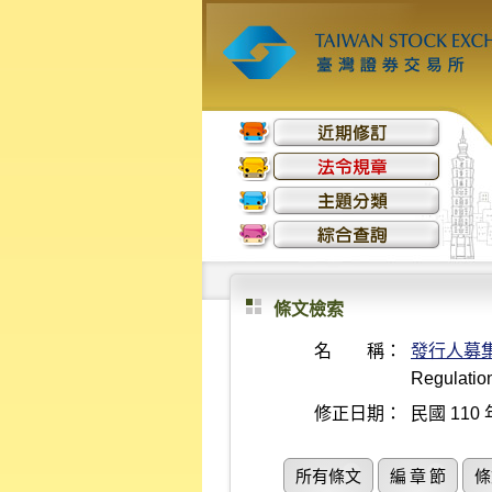
條文檢索
名 稱：
發行人募
Regulation
修正日期：
民國 110 
所有條文
編 章 節
條