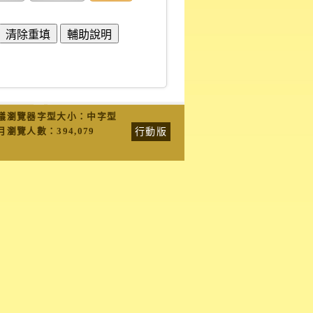
議瀏覽器字型大小：中字型
行動版
月瀏覽人數：
394,079