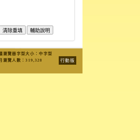
議瀏覽器字型大小：中字型
行動版
月瀏覽人數：
319,328