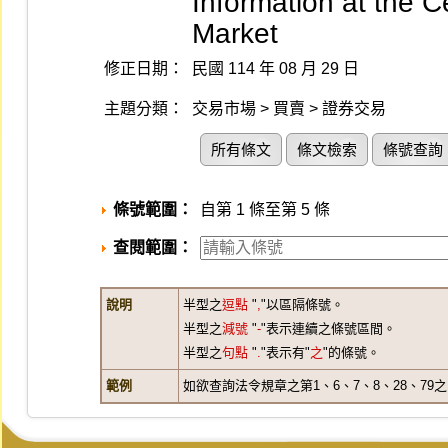
Information at the C
Market
修正日期：
民國 114 年 08 月 29 日
主題分類：
交易市場 > 買賣 > 證券交易
所有條文
條文檢索
條號查詢
條號範圍：
自第 1 條至第 5 條
查閱範圍：
說明
半型之
逗點
"
,
"以區隔條號。
半型之
減號
"
-
"表示連續之條號區間。
半型之
句點
"
.
"表示有"
之
"的條號。
範例
如欲查詢法令規章之第1、6、7、8、28、79之1、3