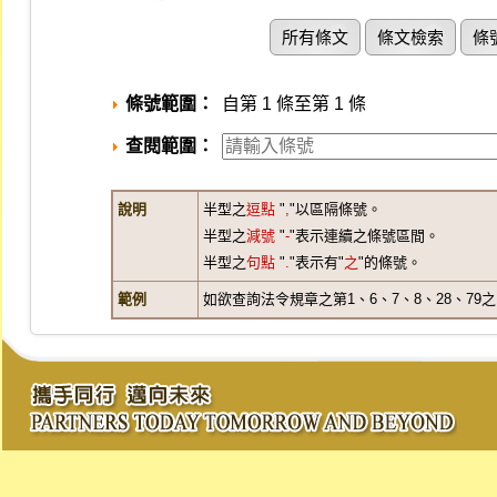
所有條文
條文檢索
條
條號範圍：
自第 1 條至第 1 條
查閱範圍：
說明
半型之
逗點
"
,
"以區隔條號。
半型之
減號
"
-
"表示連續之條號區間。
半型之
句點
"
.
"表示有"
之
"的條號。
範例
如欲查詢法令規章之第1、6、7、8、28、79之1、3