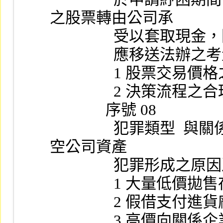
之股票轉由公司承
               
                應移送法辦
                1
                2 決
              序號 08
                犯罪類型  與關係企業進行非常規交易，藉機淘
空公司資產
                
               
             
                3 高價向關係企業購買海外轉投資股權，低價出