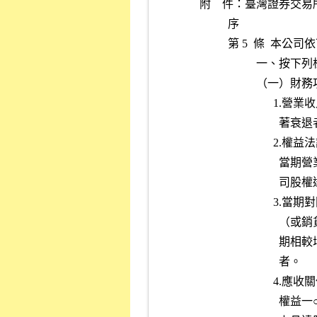
附    件：臺灣證券
          序
          第 5
                
                  
        
                      
        
       
         
        
       
       
                            者。
        
       