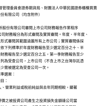
融監督管理委員會證券期貨局、財團法人中華民國證券櫃檯買賣
、法源資訊股份有限公司（均含附件）
交易所股份有限公司審閱上市公司財務報告作業程序
 4 條 審閱上市公司財務報分為形式審閱及實質審閱。年度、半年度、
         季財務報告之形式審閱其範圍涵蓋所有上市公司；實質審閱係採
         選案查核，並依下列標準於年度財務報告至少選定百分之十、半
         年度、第三季財務報告至少選定百分之五，第一季財務報告至少
         選定百分之三列為受查公司，上市公司（不含上市之台灣存託憑
       證）每五年至少需被選定為受查公司一次。
  一、按下列標準選案：
一）財務項目：
                1.營業收入、營業利益或稅前純益與去年同期相較，顯著
。
                2.權益法評價之被投資公司產生之投資損失金額達公司當