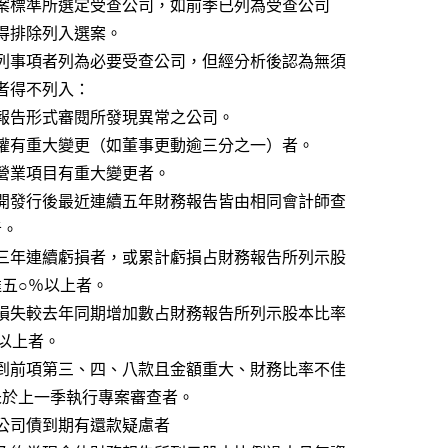
                依上開選案標準所選定受查公司，如前季已列為受查公司
           者，本季得排除列入選案。
           二、符合下列事項者列為必要受查公司，但經分析後認為無須
          執行查核者得不列入：
          （一）財務報告形式審閱所發現異常之公司。
           （二）經營權有重大變更（如董事更動逾三分之一）者。
        （三）主要營業項目有重大變更者。
           （四）自公開發行後最近連續五年財務報告皆由相同會計師查
  核簽證者。
           （五）最近三年連續虧損者，或累計虧損占財務報告所列示股
             本比率達五○％以上者。
           （六）稅前損失較去年同期增加數占財務報告所列示股本比率
         達三○％以上者。
           （七）凡達到前項第三、四、八款且金額重大、財務比率不佳
                者，而未於上一季執行專案審查者。
        （八）發行公司債到期有還款疑慮者