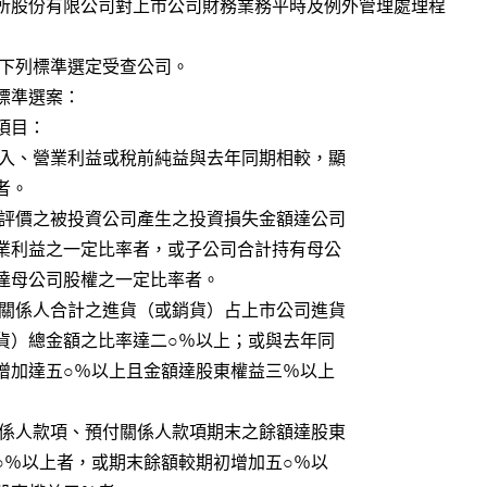
交易所股份有限公司對上市公司財務業務平時及例外管理處理程
  條  本公司依下列標準選定受查公司。
    一、按下列標準選案：
  （一）財務項目：
                  1.營業收入、營業利益或稅前純益與去年同期相較，顯
      著衰退者。
                  2.權益法評價之被投資公司產生之投資損失金額達公司
                     當期營業利益之一定比率者，或子公司合計持有母公
                   司股權達母公司股權之一定比率者。
                  3.當期對關係人合計之進貨（或銷貨）占上市公司進貨
                     （或銷貨）總金額之比率達二○％以上；或與去年同
                     期相較增加達五○％以上且金額達股東權益三％以上
                  4.應收關係人款項、預付關係人款項期末之餘額達股東
                     權益一○％以上者，或期末餘額較期初增加五○％以