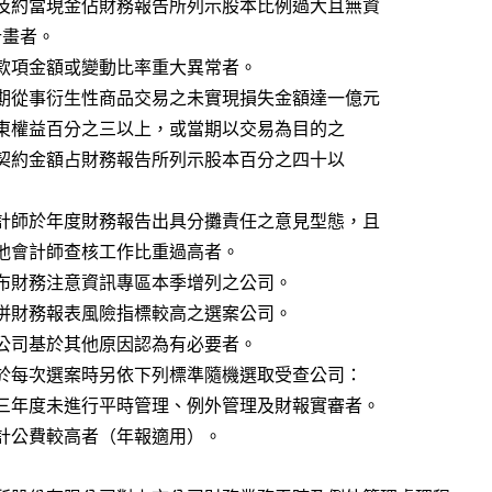
           （九）現金及約當現金佔財務報告所列示股本比例過大且無資
        本支出計畫者。
          （十）預付款項金額或變動比率重大異常者。
           （十一）當期從事衍生性商品交易之未實現損失金額達一億元
                     且占股東權益百分之三以上，或當期以交易為目的之
                     未沖銷契約金額占財務報告所列示股本百分之四十以
           （十二）會計師於年度財務報告出具分攤責任之意見型態，且
                    採用其他會計師查核工作比重過高者。
          （十三）公布財務注意資訊專區本季增列之公司。
          （十四）合併財務報表風險指標較高之選案公司。
          （十五）本公司基於其他原因認為有必要者。
           三、本公司於每次選案時另依下列標準隨機選取受查公司：
           （一）最近三年度未進行平時管理、例外管理及財報實審者。
         （二）非審計公費較高者（年報適用）。