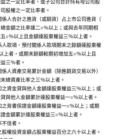
                  期營業利益之一定比率者，或子公司合計持有母公司股
               權達母公司股權之一定比率者。
                3.當期對關係人合計之進貨（或銷貨）占上市公司進貨（
                  或銷貨）總金額之比率達二○％以上；或與去年同期相
                  較增加達五○％以上且金額達股東權益三％以上者。
                4.應收關係人款項、預付關係人款項期末之餘額達股東權
                  益一○％以上者，或期末餘額較期初增加五○％以上且
           達股東權益三％者。
                5.當期對關係人資產交易累計金額（除進銷貨交易以外）
                 占該期期末總資產比率之三％以上者。
                6.本季增加之資金貸與他人金額達股東權益三％以上；或
                  期末資金貸與他人金額累計達股東權益一○％以上者。
                7.本季增加之背書保證金額達股東權益一○％以上；或期
                  末背書保證金額累計達股東權益三○％以上者。
       8.財務比率不佳者。
                9.非流動之股權投資金額占股東權益百分之六十以上者。