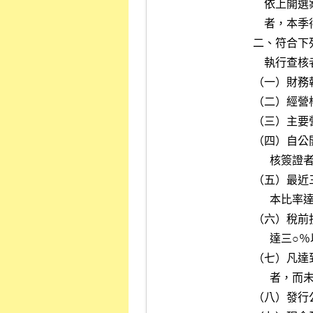
        
             
         
              
          
         
            
         
                        
         
             
         
                 
         
          
            