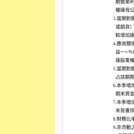
        
           
        
        
        
        
        
               
        
         
        
        
        
        
                 
        