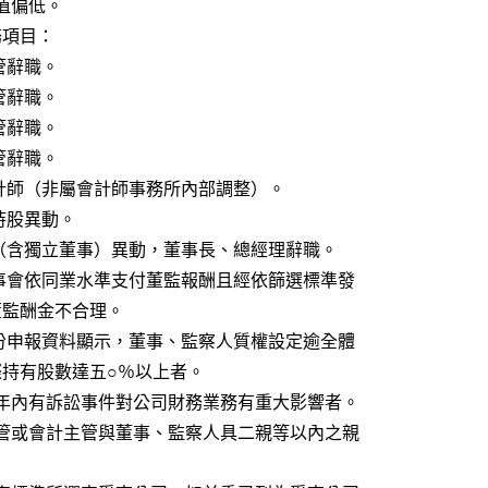
     10.每股淨值偏低。
 （二）非財務項目：
      1.財務主管辭職。
      2.會計主管辭職。
      3.內稽主管辭職。
      4.研發主管辭職。
               5.更換會計師（非屬會計師事務所內部調整）。
       6.董監事持股異動。
               7.董監事（含獨立董事）異動，董事長、總經理辭職。
                8.授權董事會依同業水準支付董監報酬且經依篩選標準發
             現支付董監酬金不合理。
                9.最近月份申報資料顯示，董事、監察人質權設定逾全體
                董監實際持有股數達五○％以上者。
              10.最近一年內有訴訟事件對公司財務業務有重大影響者。
              11.財務主管或會計主管與董事、監察人具二親等以內之親
。