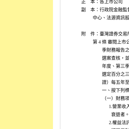
正    本：各上市公司
副    本：行政院金
          中心
附    件：臺灣證券
          第
         
         
         
         
           
                
                  （
        
                          衰退者
        