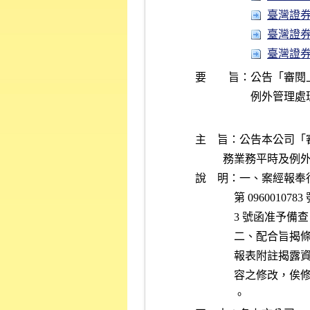
臺灣證券交
臺灣證券
臺灣證券
要 旨：
公告「審閱
主    旨：公告本公
          
說    明：一、案經報奉
              第
              3 號函准予
　　      二、配
          
          
              。