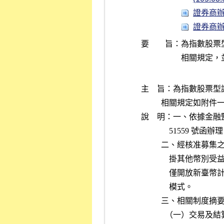
證券商辦理
證券商辦理
要 旨：
為指數股票
主    旨：為指數股
          相
說    明：一、依據金融監督
              51559 號函
          
          
           
              模式。        
          三、相
            （一）交易及