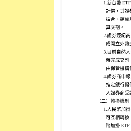
            
         
          
                    算交割。
          
                
          
          
         
          
         
            
            （二）轉換機制
            
          
           