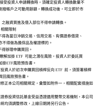
         2.證券經紀商接受投資人申請轉換時，須確定投資人轉換數量不
           超過其保管劃撥帳戶之可動用餘額，轉換成功後，可立即於市
       3.新臺幣 ETF  之融資買進及借入部位不得申請轉換。
 ETF  相關限制
        1.加掛 ETF  不得為當日沖銷交易、信用交易、有價證券借貸、
         借貸款項，亦不得做為擔保品及權證標的。
   2.加掛 ETF  不得辦理申購買回。
        3.為讓投資人瞭解加掛 ETF  可能之潛在風險，投資人於委託買
       賣前須簽署加掛ETF風險預告書。
、本案同時增訂投資人於初次申購買回槓桿反向 ETF  前，須簽署槓桿
向 ETF  申購買回風險預告書。
五、配合前述機制修正本公司相關規定，彙整如附件一，相關配套措施如
六、另指數股票型證券投資信託基金受益憑證適用雙幣交易機制，本公司
    及證券商電腦系統均須調整修改，上線日期將另行公告。