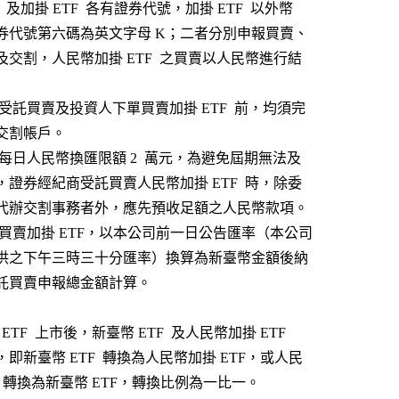
      1.新台幣 ETF  及加掛 ETF  各有證券代號，加掛 ETF  以外幣
           計價，其證券代號第六碼為英文字母 K；二者分別申報買賣、
          撮合、結算及交割，人民幣加掛 ETF  之買賣以人民幣進行結
        2.證券經紀商受託買賣及投資人下單買賣加掛 ETF  前，均須完
    成開立外幣交割帳戶。
        3.目前自然人每日人民幣換匯限額 2  萬元，為避免屆期無法及
          時完成交割，證券經紀商受託買賣人民幣加掛 ETF  時，除委
           由保管機構代辦交割事務者外，應先預收足額之人民幣款項。
        4.證券商申報買賣加掛 ETF，以本公司前一日公告匯率（本公司
           指定銀行提供之下午三時三十分匯率）換算為新臺幣金額後納
        入證券商受託買賣申報總金額計算。
      1.人民幣加掛 ETF  上市後，新臺幣 ETF  及人民幣加掛 ETF  
          可互相轉換，即新臺幣 ETF  轉換為人民幣加掛 ETF，或人民
         幣加掛 ETF  轉換為新臺幣 ETF，轉換比例為一比一。