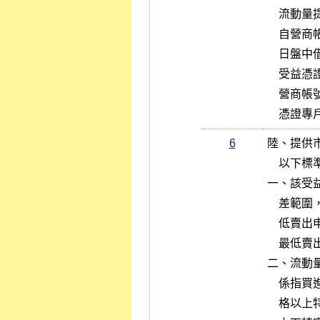
    流動量提供者為提供流動量之避險需求，得開立受益憑證避險專戶（

    自營商帳號下之七七七七七七～八）為借券賣出申報，其數量不受每

    日盤中借券賣出委託額度之限制。

    受益憑證避險專戶申報借券賣出之有價證券，以自受益憑證專戶（自

    營商帳號下之七七七七七七～七）撥入者為限，其餘額僅得撥回受益

    憑證
6
陸、提供
    以下標準應含自開市後至收市前一段時間）：

一、該受
    差範圍，其計算公式如下：（最佳一檔買賣價差）＝〔（未成交之最

    低賣出申報價格）－（未成交之最高買進申報價格）〕／（未成交之

    最低賣出申報價格）。

二、流動
    係指買進、賣出委託，其價格均介於前一次未成交之最低賣出申報價

    格以上特定範圍及未成交之最高買進申報價格以下特定範圍或成交價
