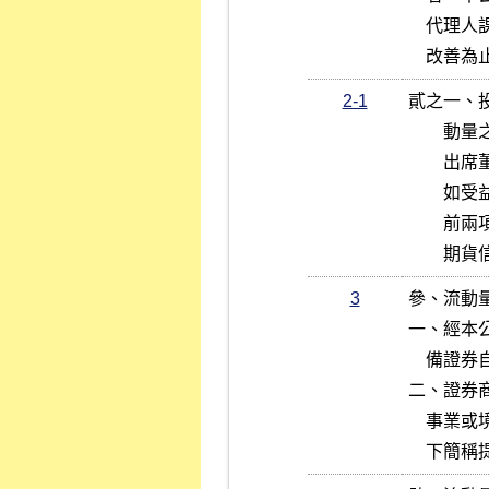
    代理人課以新臺幣三萬元之違約金，且每月查處一次並得連續處分至

    改善
2-1
貳之一、
        動量之契約，應經投信事業或期信事業三分之二以上董事出席及

        出席董事四分之三以上之決議後為之。

        如受益憑證僅有一家流動量提供者，其不得為利害關係之公司。

        前兩項所稱利害關係之公司，係指證券投資信託基金管理辦法及

   
3
參、流動
一、經本
    備證券自營業務之證券商。

二、證券
    事業或境外基金機構簽定提供 ETF  受益憑證市場流動量之契約（以

    