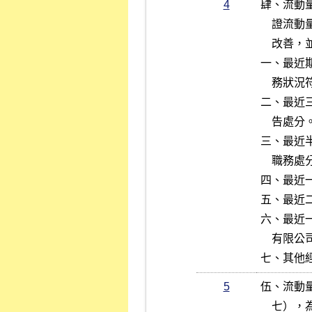
4
肆、流動
    證流動量提供業務。但不符第二款至第六款之條件，惟其情事已具體

    改善，並經主管機關認可者，得不受其限制：

一、最近
    務狀況符合證券商管理規則之規定。

二、最近
    告處分。

三、最近
    職務處分，或撤換其負責人或其他有關人員之處分。

四、最近
五、最近
六、最近
    有限公司所依其章則為處以停止或限制買賣之處置。

七、其他
5
伍、流動
    七），為提供流動量之買賣申報。
