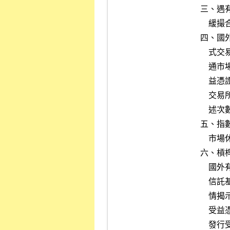
    三、遇有本公司營業細則第五十八條之三第六項及第八項情事，須延

        緩撮合時間，得排除前述次數之計算。

    四、國外成分證券指數股票型證券投資信託基金或國外成分證券主動

        式交易所交易證券投資信託基金之成分證券，其國外有價證券流

        通市場休市時，該國外成分證券指數股票型證券投資信託基金受

        益憑證及其加掛指數股票型基金受益憑證或國外成分證券主動式

        交易所交易證券投資信託基金受益憑證當日市場行情揭示排除前

        述次數之計算。

    五、指數股票型期貨信託基金之標的指數成分，其國外期貨契約交易

        市場休市時，當日市場行情揭示排除前述次數之計算。

    六、槓桿反向指數股票型證券投資信託基金之標的指數成分證券，其

        國外有價證券流通市場休市時，該槓桿反向指數股票型證券投資

        信託基金受益憑證及其加掛指數股票型基金受益憑證當日市場行

        情揭示排除前述次數之計算。

        受益憑證如連續三個月有以上市場行情揭示情事，本公司將通知

        發行受益憑證之投信事業或期信事業於通知後次月起二個月內改
