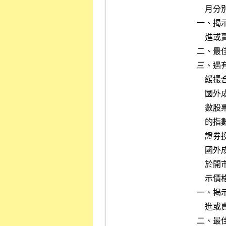
        月分別不得有下列情事超過二次：

    一、揭示價格除漲停買進、跌停賣出或市價外，市場行情揭示僅有買

        進或賣出揭示價格且持續逾三分鐘。

    二、最佳一檔買賣價差大於百分之一且持續逾十分鐘。

    三、遇有本公司營業細則第五十八條之三第六項及第八項情事，須延

        緩撮合時間，得排除前述次數之計算。

        國外成分證券指數股票型證券投資信託基金受益憑證及其加掛指

        數股票型基金受益憑證、指數股票型期貨信託基金受益憑證、標

        的指數成分證券含一種以上國外有價證券之槓桿反向指數股票型

        證券投資信託基金受益憑證及其加掛指數股票型基金受益憑證、

        國外成分證券主動式交易所交易證券投資信託基金受益憑證，其

        於開市後至收市之市場行情揭示（含收市前一段時間試算買賣揭

        示價格）每月合計不得有下列情事超過六次：

    一、揭示價格除漲停買進、跌停賣出或市價外，市場行情揭示僅有買

        進或賣出揭示價格且持續逾十分鐘。

    二、最佳一檔買賣價差大於百分之三且持續逾十分鐘。
