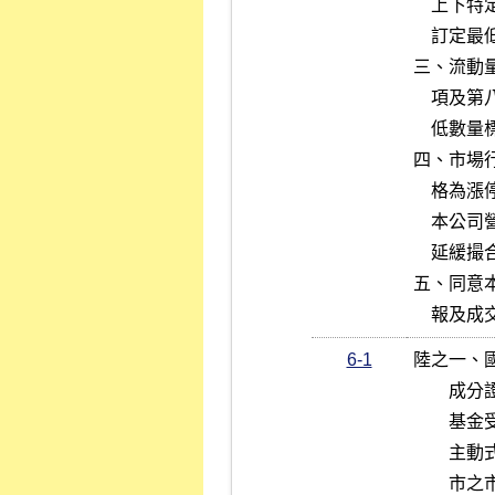
    上下特定範圍內。針對有效報價時間及計算之買進及賣出申報數量應

    訂定最低標準。

三、流動
    項及第八項之情事時，必須於延緩撮合期間申報買進及賣出委託之最

    低數量標準。

四、市場
    格為漲停或跌停，或揭示之最佳買價或賣價為市價，不在此限。如遇

    本公司營業細則第五十八條之三第六項及第八項，致須延緩撮合，該

    延緩撮合期間得排除於時間限制計算。

五、同意
    
6-1
陸之一、
        成分證券皆為國內有價證券之槓桿反向指數股票型證券投資信託

        基金受益憑證及其加掛指數股票型基金受益憑證、國內成分證券

        主動式交易所交易證券投資信託基金受益憑證，其於開市後至收

        市之市場行情揭示（含收市前一段時間試算買賣揭示價格），每
