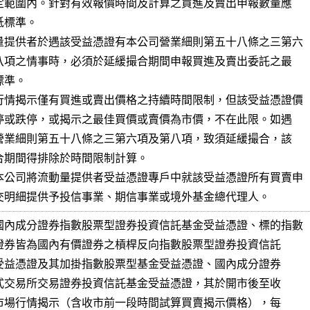
量提供者於遇該受益憑證有本公司營業細則第五十八條之三第六

行情揭示僅有買進或賣出價格之持續時間限制，但該受益憑證價

本公司將流動量提供者受益憑證專戶中就該受益憑證所有買賣申

報及成交明細提供予投信事業、期信事業或境外基金總代理人。
國內成分證券指數股票型證券投資信託基金受益憑證、標的指數
