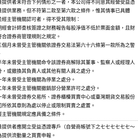
量提供者未符合下列情形之一者，本公司得不同意其經營受益憑

期經會計師查核簽證之財務報告每股淨值不低於票面金額，且財

三個月未曾受主管機關依證券交易法第六十六條第一款所為之警

半年未曾受主管機關命令該證券商解除其董事、監察人或經理人

一年未曾受主管機關為停業之處分。

二年未曾受主管機關撤銷部分營業許可之處分。

一年未曾受證券交易所、證券櫃檯買賣中心或臺灣期貨交易股份

經主管機關規定應具備之條件。
量提供者應開立受益憑證專戶（自營商帳號下之七七七七七七～
