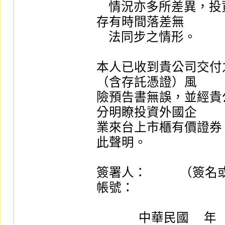
    情況亦多所差異，投資人應瞭解兩地暫停／恢復交易
存有時間落差無

    法同步之情形。

本人已收到貴公司交付
（含存託憑證）風

險預告書無誤，並經貴
分明瞭投資外國企

業來台上市櫃有價證券
此聲明。

簽署人：           （
帳號：

              中華民國     