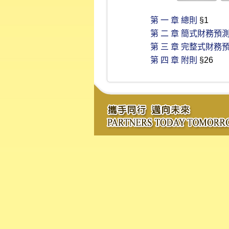
第 一 章 總則
§1
第 二 章 簡式財務預
第 三 章 完整式財務
第 四 章 附則
§26