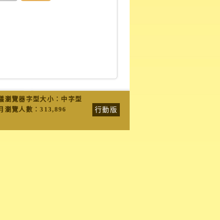
議瀏覽器字型大小：中字型
行動版
月瀏覽人數：
313,896