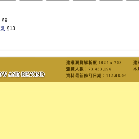
測
§9
預測
§13
建議瀏覽解析度 1024 x 768
建
瀏覽人數：
73,453,196
本
資料最新修訂日期：
115.08.06