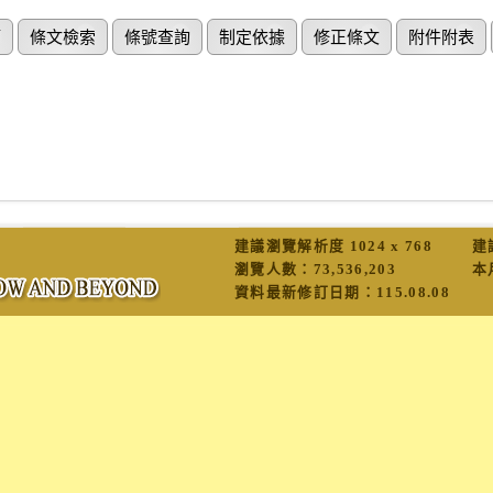
節
條文檢索
條號查詢
制定依據
修正條文
附件附表
建議瀏覽解析度 1024 x 768
建
瀏覽人數：
73,536,203
本
資料最新修訂日期：
115.08.08