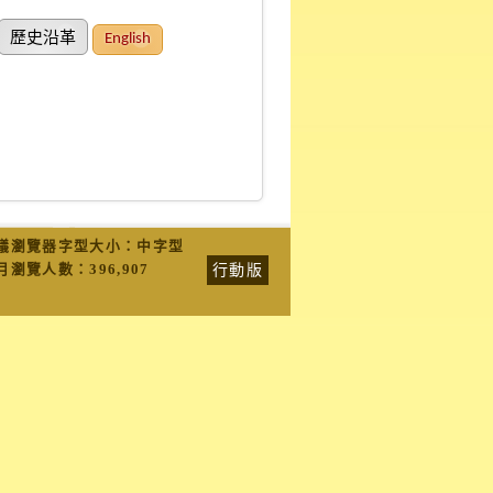
歷史沿革
English
議瀏覽器字型大小：中字型
行動版
月瀏覽人數：
396,907