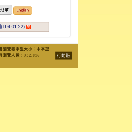
沿革
English
.01.22)
英
議瀏覽器字型大小：中字型
行動版
月瀏覽人數：
352,816