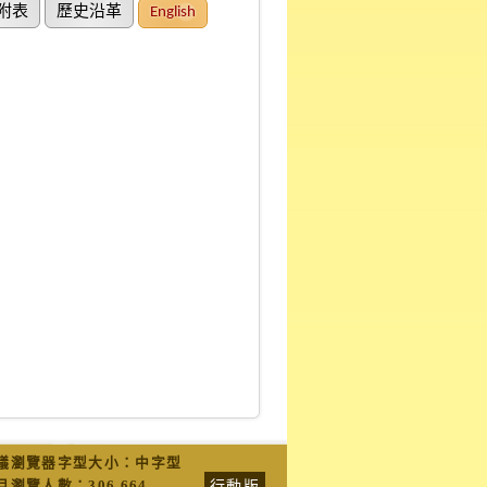
附表
歷史沿革
English
議瀏覽器字型大小：中字型
行動版
月瀏覽人數：
306,664